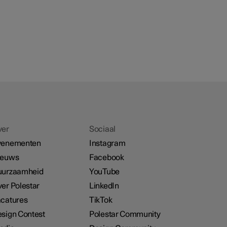
ver
Sociaal
venementen
Instagram
ieuws
Facebook
uurzaamheid
YouTube
er Polestar
LinkedIn
catures
TikTok
sign Contest
Polestar Community