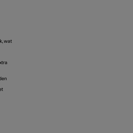
k, wat
xtra
rden
et