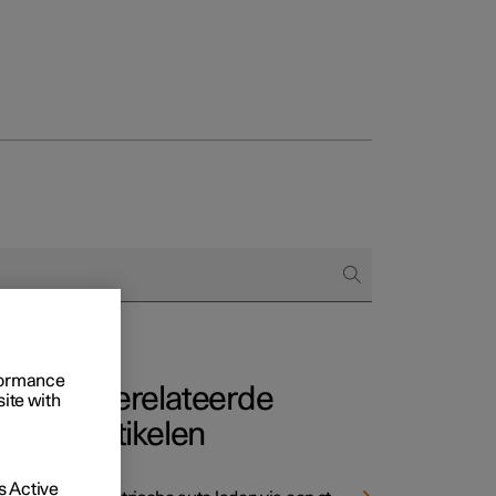
Business
proces
ringsopties
 alle aard
rformance
Gerelateerde
site with
artikelen
 het
 Active