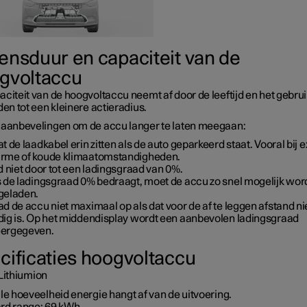
ensduur en capaciteit van de
gvoltaccu
citeit van de hoogvoltaccu neemt af door de leeftijd en het gebrui
den tot een kleinere actieradius.
 aanbevelingen om de accu langer te laten meegaan:
t de laadkabel erin zitten als de auto geparkeerd staat. Vooral bij e
rme of koude klimaatomstandigheden.
d niet door tot een ladingsgraad van
0%
.
s de ladingsgraad
0%
bedraagt, moet de accu zo snel mogelijk wo
geladen.
d de accu niet maximaal op als dat voor de af te leggen afstand ni
dig is. Op het middendisplay wordt een aanbevolen ladingsgraad
ergegeven.
cificaties hoogvoltaccu
Lithiumion
le hoeveelheid energie hangt af van de uitvoering.
rd range:
69 kWh