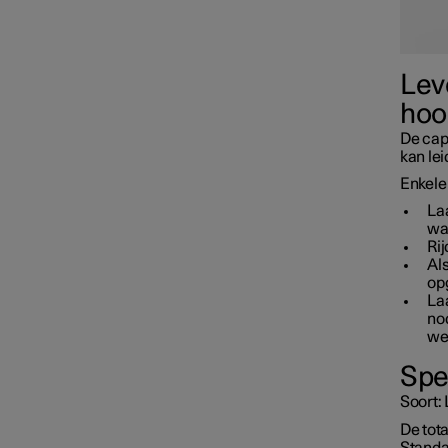
Accu
Lev
hoo
De capa
kan lei
Enkele
Laa
wa
Rij
Al
op
Laa
no
we
Spe
Soort:
Service
De tota
Standa