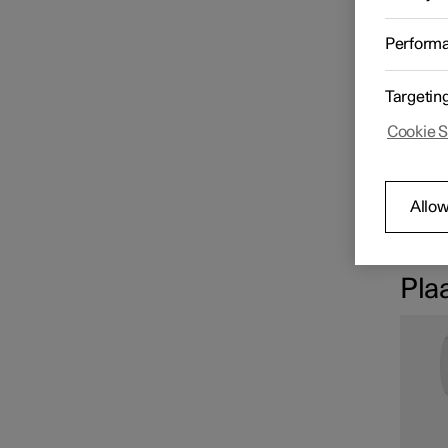
Verzorging
Hoogvo
werkpl
Perform
De auto
accu a
Wisserblad en
een de
Targetin
sproeiervloeistof
de hoo
hebben
Cookie S
W
Lamp vervangen
Allow
De 
ver
Ruimte onder motorkap
Pla
Gereedschappen en
accessoires
Zekeringen