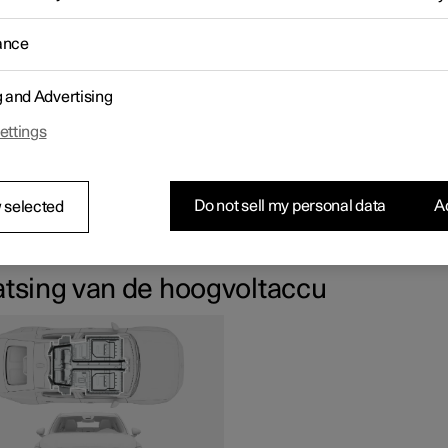
ltonderdelen mogen uitsluitend door personeel van een erkende
aats worden gehanteerd.
ance
 kan niet worden gestart als de hoogvoltaccu leeg is. Als zowel de
ls de hoogvoltaccu leeg zijn, moeten beide accu's worden geladen.
rgelijk geval kan niet eerst alleen de hoogvoltaccu worden gelad
g and Advertising
gvoltaccu te kunnen laden, moet de 12V-accu een bepaalde ladin
.
ettings
AARSCHUWING
Do not sell my personal data
Ac
 selected
hoogvoltaccu mag uitsluitend door een werkplaats worden
vangen - neem contact op met Polestar Customer Support.
atsing van de hoogvoltaccu