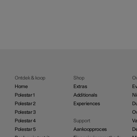
Ontdek & koop
Shop
O
Home
Extras
E
Polestar 1
Additionals
N
Polestar 2
Experiences
D
Polestar 3
Ov
Polestar 4
Support
Va
Polestar 5
Aankoopproces
De