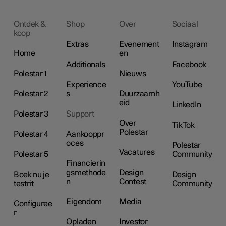
Ontdek &
Shop
Over
Sociaal
koop
Extras
Evenement
Instagram
Home
en
Additionals
Facebook
Polestar 1
Nieuws
Experience
YouTube
Polestar 2
s
Duurzaamh
eid
LinkedIn
Polestar 3
Support
Over
TikTok
Polestar
Polestar 4
Aankooppr
oces
Polestar
Vacatures
Polestar 5
Community
Financierin
gsmethode
Design
Boek nu je
Design
n
Contest
testrit
Community
Eigendom
Media
Configuree
r
Opladen
Investor