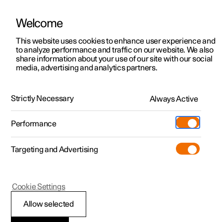
Welcome
Polestar 2
Aanbiedingen voor particulieren
This website uses cookies to enhance user experience and
Handleiding
Videogalerij
Software-updates
to analyze performance and traffic on our website. We also
Polestar 3
Aanbiedingen voor
share information about your use of our site with our social
media, advertising and analytics partners.
professionelen
Polestar 4
Voorruit en achterruit
Polestar 5
Bekijk onze stockwagens
Strictly Necessary
Always Active
Polestar 2 - 2022
Polestar 4 coupé
Configureer
Pre-owned
Performance
Pre-owned
Ontmoet ons
Ontdek Polestar 4
Shop
Testrit
Servicepunten
Targeting and Advertising
Testrit
Meer
Extras
Service
Configureer
Ontdek Polestar 2
Ontdek Polestar 3
Polestar 2
Cookie Settings
Over pre-owned
Additionals
Opladen
Bekijk onze stockwagens
Testrit
Testrit
Voorruitsproeier
(Opent in een nieuw venster)
Allow selected
Pre-owned aanbiedingen
Experiences
Support
Aanbiedingen voor
Aanbiedingen voor
Aanbiedingen voor
Ontdek Polestar 5
gebruiken