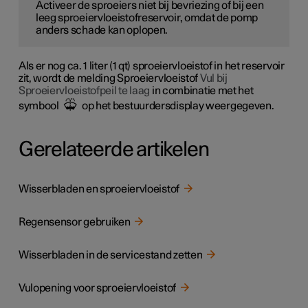
Activeer de sproeiers niet bij bevriezing of bij een
leeg sproeiervloeistofreservoir, omdat de pomp
anders schade kan oplopen.
Als er nog
ca. 1 liter (1 qt)
sproeiervloeistof in het reservoir
zit, wordt de melding Sproeiervloeistof
Vul bij
Sproeiervloeistofpeil te laag
in combinatie met het
symbool
op het bestuurdersdisplay weergegeven.
Gerelateerde artikelen
Wisserbladen en sproeiervloeistof
Regensensor gebruiken
Wisserbladen in de servicestand zetten
Vulopening voor sproeiervloeistof