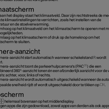
maatscherm
an het display staat het klimaatveld. Daar zijn rechtstreeks de me
te klimaatinstellingen te verrichten, zoals het instellen van de
atuur en de stoelverwarming.
mhoog op het klimaatveld om het klimaatscherm te openen met 
mogelijkheden.
mlaag op het klimaatscherm of druk op de homeknop om het
tscherm te sluiten.
era-aanzicht
mera-aanzicht start automatisch wanneer schakelstand
R
wordt
t.
1
mera-aanzicht toont de parkeerhulpcamera's (PAC
) die een
ineerd 360°-aanzicht tonen én een afzonderlijk aanzicht voor de v
s: achter, voor, links of rechts.
mera-aanzicht wordt automatisch uitgeschakeld wanneer de aut
aalde snelheid rijdt of wordt uitgeschakeld door te tikken op
.
pscherm
helemaal bovenaan op het middendisplay.
iggen apps die zijn gedownload, zowel apps van derden als ook app