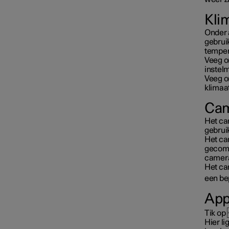
Kli
Onder a
gebruik
temper
Veeg o
instel
Veeg o
klimaa
Cam
Het ca
gebruik
Het ca
gecomb
camera'
Het ca
een bep
Ap
Tik op
Hier l