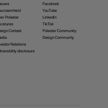
ieuws
Facebook
uurzaamheid
YouTube
er Polestar
LinkedIn
catures
TikTok
sign Contest
Polestar Community
edia
Design Community
vestor Relations
lnerability disclosure