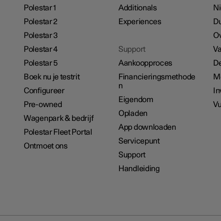
Polestar 1
Additionals
N
Polestar 2
Experiences
D
Polestar 3
Ov
Polestar 4
Support
Va
Polestar 5
Aankoopproces
De
Boek nu je testrit
Financieringsmethode
M
n
Configureer
In
Eigendom
Pre-owned
Vu
Opladen
Wagenpark & bedrijf
App downloaden
Polestar Fleet Portal
Servicepunt
Ontmoet ons
Support
Handleiding