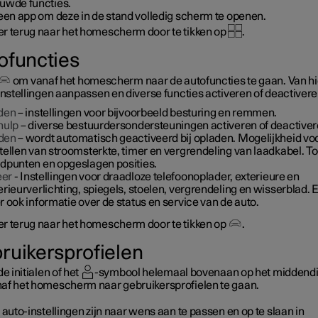
uwde functies.
 een app om deze in de stand volledig scherm te openen.
r terug naar het homescherm door te tikken op
.
ofuncties
om vanaf het homescherm naar de autofuncties te gaan. Van hi
instellingen aanpassen en diverse functies activeren of deactivere
jden
– instellingen voor bijvoorbeeld besturing en remmen.
hulp
– diverse bestuurdersondersteuningen activeren of deactiver
den
– wordt automatisch geactiveerd bij opladen. Mogelijkheid vo
tellen van stroomsterkte, timer en vergrendeling van laadkabel. T
adpunten en opgeslagen posities.
er
- Instellingen voor draadloze telefoonoplader, exterieure en
erieurverlichting, spiegels, stoelen, vergrendeling en wisserblad. E
r ook informatie over de status en service van de auto.
r terug naar het homescherm door te tikken op
.
ruikersprofielen
de initialen of het
-symbool helemaal bovenaan op het middendi
af het homescherm naar gebruikersprofielen te gaan.
 auto-instellingen zijn naar wens aan te passen en op te slaan in