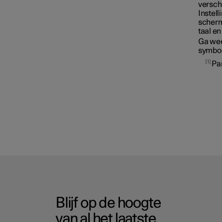
versch
Instell
scherm
taal e
Ga wee
symboo
1
Pa
Blijf op de hoogte
van al het laatste