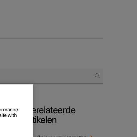
Business
proces
ringsopties
 alle aard
Gerelateerde
rformance
site with
artikelen