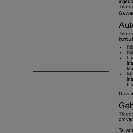
ingebo
Tik op
Symbolen en meldingen
Ga wee
Aut
Stembediening
Tik op
kunt u 
Ri
Rij
La
ins
la
Me
int
hie
Ga wee
Geb
Tik op 
om van
Tal van