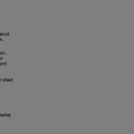
eruit
n.
en.
or
oont
r staat
splay