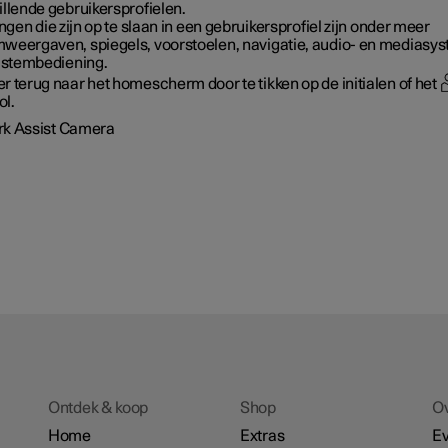
illende gebruikersprofielen.
ingen die zijn op te slaan in een gebruikersprofiel zijn onder meer
weergaven, spiegels, voorstoelen, navigatie, audio- en mediasy
n stembediening.
r terug naar het homescherm door te tikken op de initialen of het
l.
rk Assist Camera
Ontdek & koop
Shop
O
Home
Extras
E