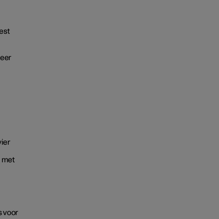
est
meer
ier
o met
s voor