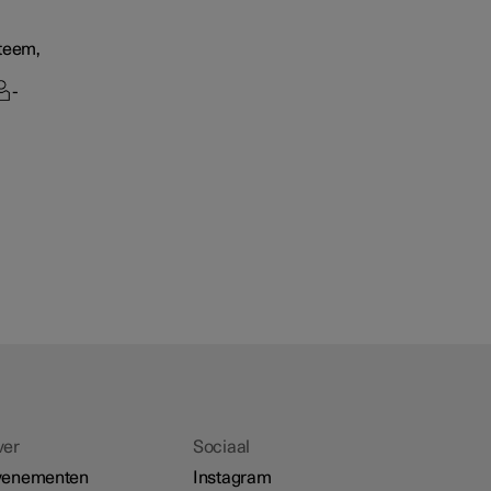
steem,
-
ver
Sociaal
venementen
Instagram