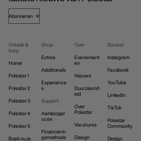
Abonneren
Ontdek &
Shop
Over
Sociaal
koop
Extras
Evenement
Instagram
Home
en
Additionals
Facebook
Polestar 1
Nieuws
Experience
YouTube
Polestar 2
s
Duurzaamh
eid
LinkedIn
Polestar 3
Support
Over
TikTok
Polestar
Polestar 4
Aankooppr
oces
Polestar
Vacatures
Polestar 5
Community
Financierin
gsmethode
Design
Boek nu je
Design