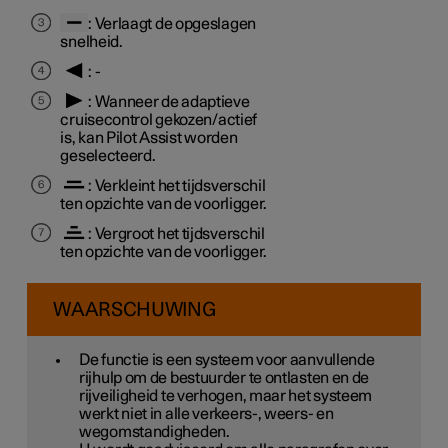
: Verlaagt de opgeslagen
snelheid.
: -
: Wanneer de adaptieve
cruisecontrol gekozen/actief
is, kan Pilot Assist worden
geselecteerd.
: Verkleint het tijdsverschil
ten opzichte van de voorligger.
: Vergroot het tijdsverschil
ten opzichte van de voorligger.
WAARSCHUWING
De functie is een systeem voor aanvullende
rijhulp om de bestuurder te ontlasten en de
rijveiligheid te verhogen, maar het systeem
werkt niet in alle verkeers-, weers- en
wegomstandigheden.