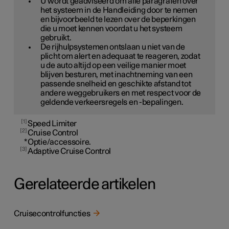
U wordt geadviseerd om alle paragrafen over
het systeem in de Handleiding door te nemen
en bijvoorbeeld te lezen over de beperkingen
die u moet kennen voordat u het systeem
gebruikt.
De rijhulpsystemen ontslaan u niet van de
plicht om alert en adequaat te reageren, zodat
u de auto altijd op een veilige manier moet
blijven besturen, met inachtneming van een
passende snelheid en geschikte afstand tot
andere weggebruikers en met respect voor de
geldende verkeersregels en -bepalingen.
1
Speed Limiter
2
Cruise Control
*
Optie/accessoire.
3
Adaptive Cruise Control
Gerelateerde artikelen
Cruisecontrolfuncties