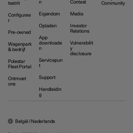
n
Contest
testrit
Community
Eigendom
Media
Configuree
r
Opladen
Investor
Relations
Pre-owned
App
downloade
Vulnerabilit
Wagenpark
n
y
& bedrijf
disclosure
Servicepun
Polestar
t
Fleet Portal
Support
Ontmoet
ons
Handleidin
g
België | Nederlands