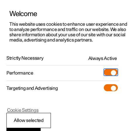
Welcome
Polestar 2
Aanbiedingen voor particulieren
This website uses cookies to enhance user experience and
Handleiding
Videogalerij
Software-updates
to analyze performance and traffic on our website. We also
Polestar 3
Aanbiedingen voor
share information about your use of our site with our social
media, advertising and analytics partners.
professionelen
Polestar 4
Cruisecontrolfuncties
Polestar 5
Bekijk onze stockwagens
Strictly Necessary
Always Active
Polestar 2 - 2022
Polestar 4 coupé
Configureer
Pre-owned
Performance
Pre-owned
Ontmoet ons
Ontdek Polestar 4
Shop
Testrit
Servicepunten
Targeting and Advertising
Testrit
Meer
Extras
Service
Configureer
Ontdek Polestar 2
Ontdek Polestar 3
Polestar 2
Cookie Settings
Over pre-owned
Additionals
Opladen
Bekijk onze stockwagens
Testrit
Testrit
Stuurknoppen van de
(Opent in een nieuw venster)
Allow selected
Pre-owned aanbiedingen
Experiences
Support
Aanbiedingen voor
Aanbiedingen voor
Aanbiedingen voor
Ontdek Polestar 5
cruisecontrolfuncties