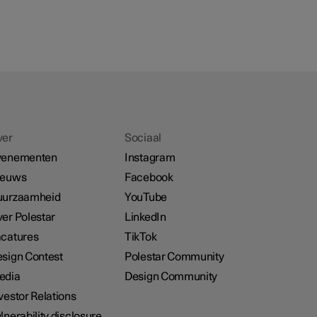
ver
Sociaal
venementen
Instagram
ieuws
Facebook
uurzaamheid
YouTube
er Polestar
LinkedIn
catures
TikTok
sign Contest
Polestar Community
edia
Design Community
vestor Relations
lnerability disclosure