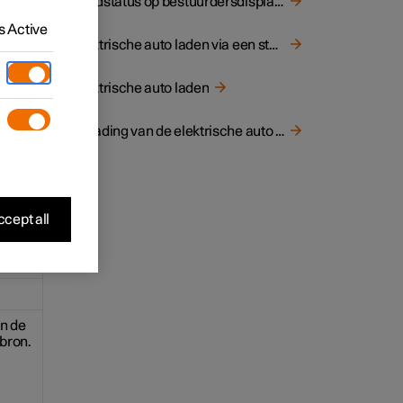
Laadstatus op bestuurdersdisplay van auto
 voor
kan
 Active
Elektrische auto laden via een stopcontact
Elektrische auto laden
Oplading van de elektrische auto beëindigen
cept all
an de
bron.