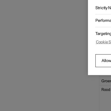
Het LED
het la
Strictly
brande
Versnellingsbak
LED-
Perform
lamp
brand
Remmen
Targetin
Wit
Cookie S
Geel
Aandrijfsysteem
knipp
Geel
Allow
Rijstanden
Knipp
groe
Groe
Rijadviezen
Rood
Trekhaak en aanhanger