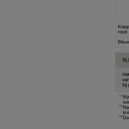
Elektrische aandrijving en
opladen
Knip
Laden van de hoogvoltaccu
rood
Blau
N.
Het
van
bij
1
Bij
ver
2
Na
kn
3
Doo