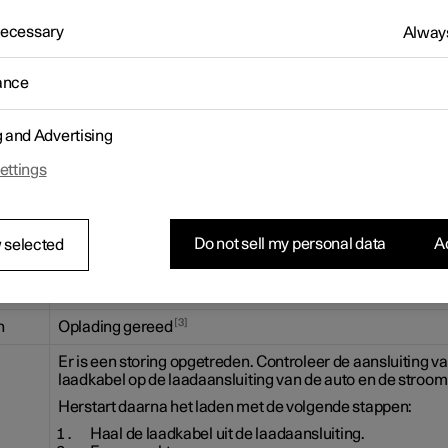
-lampje in de laadaansluiting van de auto toont de actuele status
den. In de onderstaande tabel wordt uitgelegd hoe het LED-lampje 
 Necessary
Always
n.
Betekenis
ance
je
t
g and Advertising
Hulpverlichting
ettings
Het laadproces wordt stopgezet.
erend
1
Stand-by
- in afwachting van oplading.
Do not sell my personal data
Ac
 selected
2
ert
Wordt opgeladen
.
n
3
n
Oplading gereed
Er is een storing opgetreden. Controleer de aansluiting v
laadkabel op de laadaansluiting van de auto en de stroom
Herstart daarna het laden met de volgende stappen:
Haal de laadkabel uit de laadaansluiting.