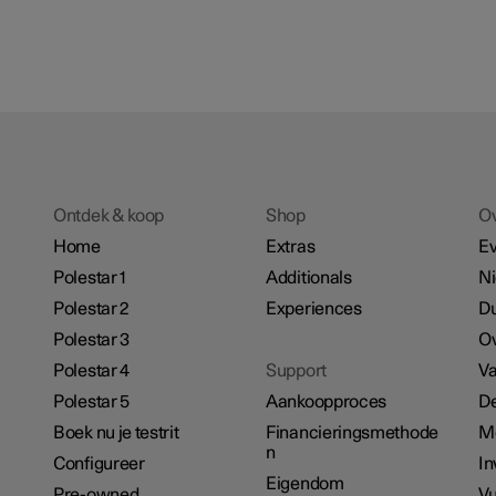
Ontdek & koop
Shop
O
Home
Extras
E
Polestar 1
Additionals
N
Polestar 2
Experiences
D
Polestar 3
Ov
Polestar 4
Support
Va
Polestar 5
Aankoopproces
De
Boek nu je testrit
Financieringsmethode
M
n
Configureer
In
Eigendom
Pre-owned
Vu