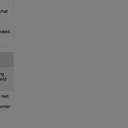
 het
ndeld.
ing
eeld
 niet
gzamer