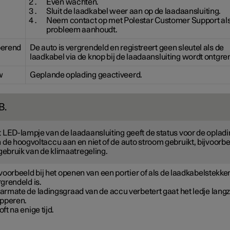
Even wachten.
Sluit de laadkabel weer aan op de laadaansluiting.
Neem contact op met Polestar Customer Support als
probleem aanhoudt.
perend
De auto is vergrendeld en registreert geen sleutel als de
laadkabel via de knop bij de laadaansluiting wordt ontgre
w
Geplande oplading geactiveerd.
B.
 LED-lampje van de laadaansluiting geeft de status voor de oplad
 de hoogvoltaccu aan en niet of de auto stroom gebruikt, bijvoorb
 gebruik van de klimaatregeling.
voorbeeld bij het openen van een portier of als de laadkabelstekker
grendeld is.
armate de ladingsgraad van de accu verbetert gaat het ledje lan
ipperen.
ft na enige tijd.