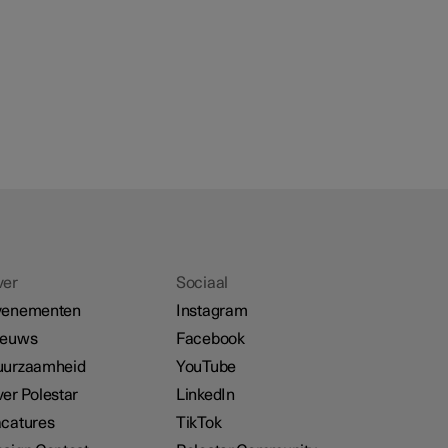
ver
Sociaal
venementen
Instagram
ieuws
Facebook
uurzaamheid
YouTube
er Polestar
LinkedIn
catures
TikTok