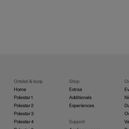
Ontdek & koop
Shop
O
Home
Extras
E
Polestar 1
Additionals
N
Polestar 2
Experiences
D
Polestar 3
Ov
Polestar 4
Support
Va