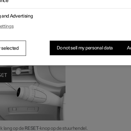
ance
lle informatie in de dagteller (afstand, gemiddeld verbruik, gemid
 en rijtijd).
g and Advertising
etten op het bestuurdersdisplay
ettings
k op de
O
-knop op het stuur.
k nogmaals op de
O
-knop om het resetten te starten.
k nog een keer op de
O
-knop om te bevestigen.
De dagteller wordt gereset.
Do not sell my personal data
Ac
 selected
etten met de stuurhendel
k lang op de
RESET
-knop op de stuurhendel.