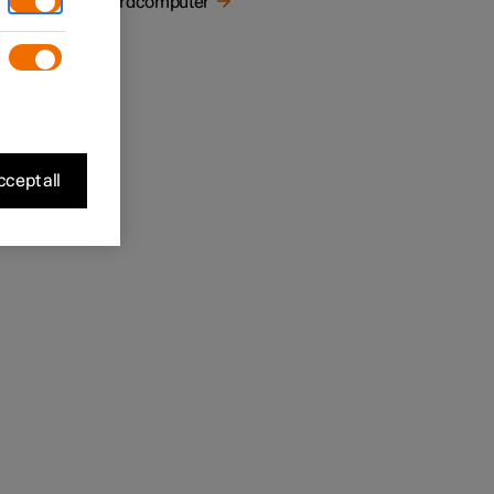
Boordcomputer
delde
cept all