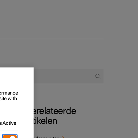
Business
proces
ringsopties
 alle aard
rformance
site with
Gerelateerde
artikelen
 Active
 worden