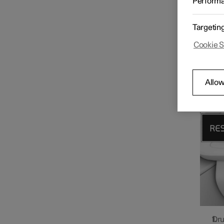
Perform
Bestuurdersdisplay
Reset a
snelheid
Targetin
Res
Meters en indicatoren op
bestuurdersdisplay
Cookie S
Dru
Dru
Kli
Boordcomputer
Allow
Res
Dru