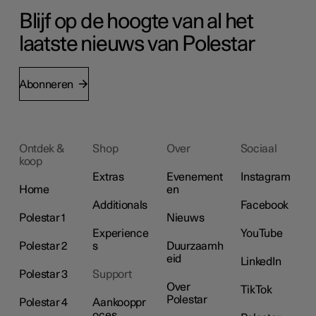
Blijf op de hoogte van al het
laatste nieuws van Polestar
Abonneren
Ontdek &
Shop
Over
Sociaal
koop
Extras
Evenement
Instagram
Home
en
Additionals
Facebook
Polestar 1
Nieuws
Experience
YouTube
Polestar 2
s
Duurzaamh
eid
LinkedIn
Polestar 3
Support
Over
TikTok
Polestar
Polestar 4
Aankooppr
oces