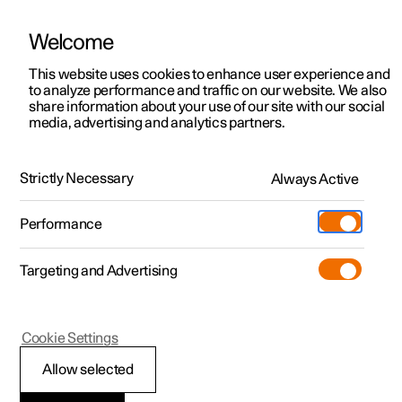
Welcome
Polestar 2
Aanbiedingen voor particulieren
This website uses cookies to enhance user experience and
Handleiding
Videogalerij
Software-updates
to analyze performance and traffic on our website. We also
Polestar 3
Aanbiedingen voor
share information about your use of our site with our social
media, advertising and analytics partners.
professionelen
Polestar 4
De Polestar-app
Polestar 5
Bekijk onze stockwagens
Strictly Necessary
Always Active
Polestar 2 - 2022
Polestar 4 coupé
Configureer
Pre-owned
Performance
Pre-owned
Ontmoet ons
Ontdek Polestar 4
Shop
Testrit
Servicepunten
Targeting and Advertising
Testrit
Meer
Extras
Service
Configureer
Ontdek Polestar 2
Ontdek Polestar 3
Polestar 2
Cookie Settings
Over pre-owned
Additionals
Opladen
Bekijk onze stockwagens
Testrit
Testrit
Apparaten die
(Opent in een nieuw venster)
Allow selected
Pre-owned aanbiedingen
Experiences
Support
Aanbiedingen voor
Aanbiedingen voor
Aanbiedingen voor
Ontdek Polestar 5
compatibel zijn met de