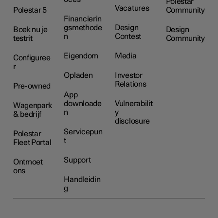
Polestar
Vacatures
Polestar 5
Community
Financierin
gsmethode
Design
Boek nu je
Design
n
Contest
testrit
Community
Eigendom
Media
Configuree
r
Opladen
Investor
Relations
Pre-owned
App
downloade
Vulnerabilit
Wagenpark
n
y
& bedrijf
disclosure
Servicepun
Polestar
t
Fleet Portal
Support
Ontmoet
ons
Handleidin
g