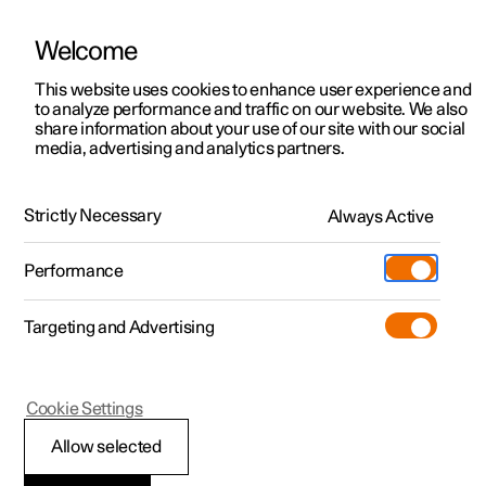
Welcome
Polestar 2
Aanbiedingen voor particulieren
This website uses cookies to enhance user experience and
Handleiding
Videogalerij
Software-updates
to analyze performance and traffic on our website. We also
Polestar 3
Aanbiedingen voor
share information about your use of our site with our social
media, advertising and analytics partners.
professionelen
Polestar 4
Alarm
Polestar 5
Bekijk onze stockwagens
Strictly Necessary
Always Active
Polestar 2 - 2022
Polestar 4 coupé
Configureer
Pre-owned
Performance
Pre-owned
Ontmoet ons
Ontdek Polestar 4
Shop
Testrit
Servicepunten
Targeting and Advertising
Testrit
Meer
Extras
Service
Configureer
Ontdek Polestar 2
Ontdek Polestar 3
Polestar 2
Cookie Settings
Over pre-owned
Additionals
Opladen
Bekijk onze stockwagens
Testrit
Testrit
Verlaagde guard
(Opent in een nieuw venster)
Allow selected
Pre-owned aanbiedingen
Experiences
Support
Aanbiedingen voor
Aanbiedingen voor
Aanbiedingen voor
Ontdek Polestar 5
Verlaagde guard schakelt bepaalde typen alarmsensoren