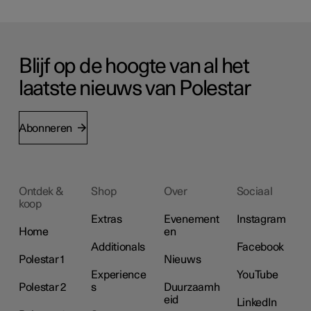
Blijf op de hoogte van al het
laatste nieuws van Polestar
Abonneren
Ontdek &
Shop
Over
Sociaal
koop
Extras
Evenement
Instagram
Home
en
Additionals
Facebook
Polestar 1
Nieuws
Experience
YouTube
Polestar 2
s
Duurzaamh
eid
LinkedIn