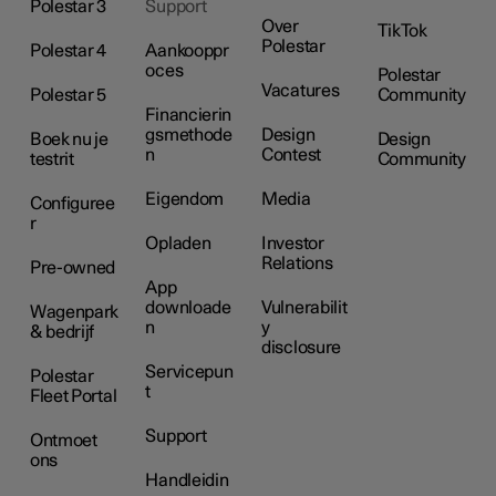
Polestar 3
Support
Over
TikTok
Polestar
Polestar 4
Aankooppr
oces
Polestar
Vacatures
Polestar 5
Community
Financierin
gsmethode
Design
Boek nu je
Design
n
Contest
testrit
Community
Eigendom
Media
Configuree
r
Opladen
Investor
Relations
Pre-owned
App
downloade
Vulnerabilit
Wagenpark
n
y
& bedrijf
disclosure
Servicepun
Polestar
t
Fleet Portal
Support
Ontmoet
ons
Handleidin