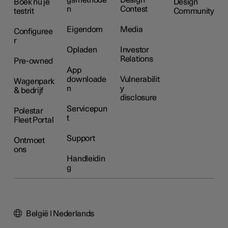
Boek nu je
Design
n
Contest
testrit
Community
Eigendom
Media
Configuree
r
Opladen
Investor
Relations
Pre-owned
App
downloade
Vulnerabilit
Wagenpark
n
y
& bedrijf
disclosure
Servicepun
Polestar
t
Fleet Portal
Support
Ontmoet
ons
Handleidin
g
België | Nederlands