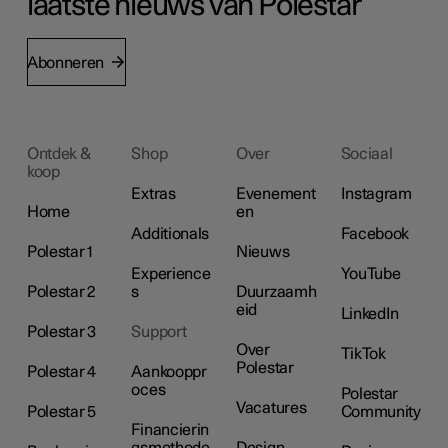
laatste nieuws van Polestar
Abonneren
Ontdek &
Shop
Over
Sociaal
koop
Extras
Evenement
Instagram
Home
en
Additionals
Facebook
Polestar 1
Nieuws
Experience
YouTube
Polestar 2
s
Duurzaamh
eid
LinkedIn
Polestar 3
Support
Over
TikTok
Polestar
Polestar 4
Aankooppr
oces
Polestar
Vacatures
Polestar 5
Community
Financierin
gsmethode
Design