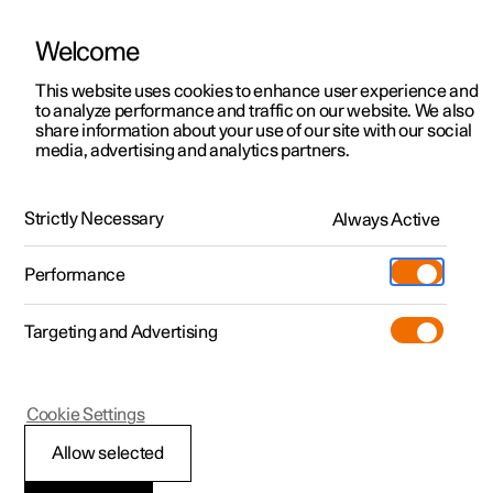
Welcome
Polestar 2
Aanbiedingen voor particulieren
This website uses cookies to enhance user experience and
Handleiding
Videogalerij
Software-updates
to analyze performance and traffic on our website. We also
Polestar 3
Aanbiedingen voor
share information about your use of our site with our social
media, advertising and analytics partners.
professionelen
Polestar 4
Meters en indicatoren op bestuurdersdisplay
Polestar 5
Bekijk onze stockwagens
Strictly Necessary
Always Active
Polestar 2 - 2022
Polestar 4 coupé
Configureer
Pre-owned
Performance
Pre-owned
Ontmoet ons
Ontdek Polestar 4
Shop
Testrit
Servicepunten
Targeting and Advertising
Testrit
Meer
Extras
Service
Configureer
Ontdek Polestar 2
Ontdek Polestar 3
Polestar 2
Cookie Settings
Over pre-owned
Additionals
Opladen
Bekijk onze stockwagens
Testrit
Testrit
Buitentemperatuurmet
(Opent in een nieuw venster)
Allow selected
Pre-owned aanbiedingen
Experiences
Support
Aanbiedingen voor
Aanbiedingen voor
Aanbiedingen voor
Ontdek Polestar 5
er