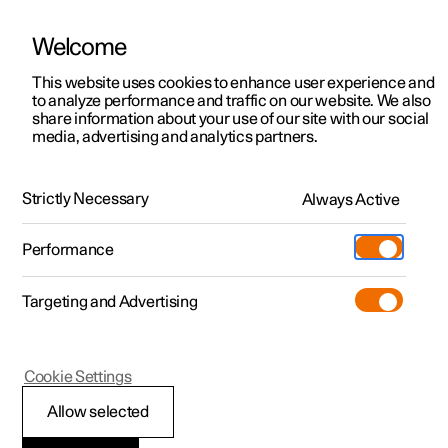
Welcome
Polestar 2
Aanbiedingen voor particulieren
This website uses cookies to enhance user experience and
Handleiding
Videogalerij
Software-updates
to analyze performance and traffic on our website. We also
Polestar 3
Aanbiedingen voor
share information about your use of our site with our social
media, advertising and analytics partners.
professionelen
Polestar 4
Gecombineerde radarsensor en camera
Polestar 5
Bekijk onze stockwagens
Strictly Necessary
Always Active
Polestar 2 - 2022
Polestar 4 coupé
Configureer
Pre-owned
Performance
Pre-owned
Ontmoet ons
Ontdek Polestar 4
Shop
Testrit
Servicepunten
Targeting and Advertising
Testrit
Meer
Extras
Service
Configureer
Ontdek Polestar 2
Ontdek Polestar 3
Polestar 2
Cookie Settings
Over pre-owned
Additionals
Opladen
Bekijk onze stockwagens
Testrit
Testrit
Radareenheden
(Opent in een nieuw venster)
Allow selected
Pre-owned aanbiedingen
Experiences
Support
Aanbiedingen voor
Aanbiedingen voor
Aanbiedingen voor
Ontdek Polestar 5
De radareenheden worden door meerdere