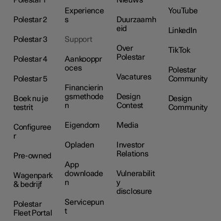
Experience
YouTube
Polestar 2
s
Duurzaamh
eid
LinkedIn
Polestar 3
Support
Over
TikTok
Polestar
Polestar 4
Aankooppr
oces
Polestar
Vacatures
Polestar 5
Community
Financierin
gsmethode
Design
Boek nu je
Design
n
Contest
testrit
Community
Eigendom
Media
Configuree
r
Opladen
Investor
Relations
Pre-owned
App
downloade
Vulnerabilit
Wagenpark
n
y
& bedrijf
disclosure
Servicepun
Polestar
t
Fleet Portal