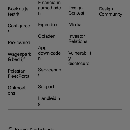
Financierin
gsmethode
Design
Boek nu je
Design
n
Contest
testrit
Community
Eigendom
Media
Configuree
r
Opladen
Investor
Relations
Pre-owned
App
downloade
Vulnerabilit
Wagenpark
n
y
& bedrijf
disclosure
Servicepun
Polestar
t
Fleet Portal
Support
Ontmoet
ons
Handleidin
g
België | Nederlands