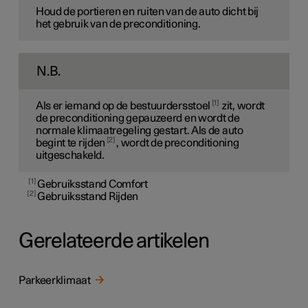
Houd de portieren en ruiten van de auto dicht bij
het gebruik van de preconditioning.
N.B.
1
Als er iemand op de bestuurdersstoel
zit, wordt
de preconditioning gepauzeerd en wordt de
normale klimaatregeling gestart. Als de auto
2
begint te rijden
, wordt de preconditioning
uitgeschakeld.
1
Gebruiksstand Comfort
2
Gebruiksstand Rijden
Gerelateerde artikelen
Parkeerklimaat