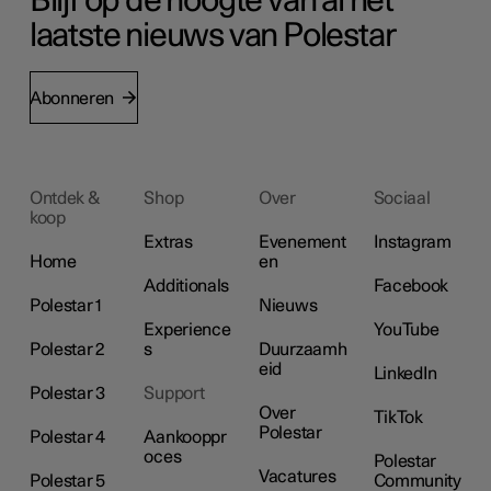
Blijf op de hoogte van al het
laatste nieuws van Polestar
Abonneren
Ontdek &
Shop
Over
Sociaal
koop
Extras
Evenement
Instagram
Home
en
Additionals
Facebook
Polestar 1
Nieuws
Experience
YouTube
Polestar 2
s
Duurzaamh
eid
LinkedIn
Polestar 3
Support
Over
TikTok
Polestar
Polestar 4
Aankooppr
oces
Polestar
Vacatures
Polestar 5
Community