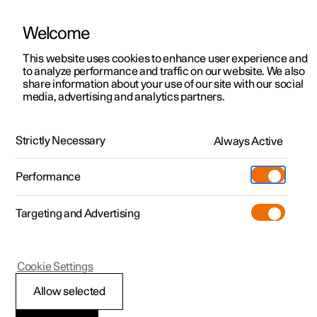
Welcome
Polestar 2
Aanbiedingen voor particulieren
This website uses cookies to enhance user experience and
Handleiding
Videogalerij
Software-updates
to analyze performance and traffic on our website. We also
Polestar 3
Aanbiedingen voor
share information about your use of our site with our social
media, advertising and analytics partners.
professionelen
Polestar 4
Preconditioning
Polestar 5
Bekijk onze stockwagens
Strictly Necessary
Always Active
Polestar 2 - 2021
Polestar 4 coupé
Configureer
Pre-owned
Performance
Pre-owned
Ontmoet ons
Ontdek Polestar 4
Shop
Testrit
Servicepunten
Targeting and Advertising
Testrit
Meer
Extras
Service
Configureer
Ontdek Polestar 2
Ontdek Polestar 3
Polestar 2
Cookie Settings
Over pre-owned
Additionals
Opladen
Bekijk onze stockwagens
Testrit
Testrit
Preconditioning in- en
(Opent in een nieuw venster)
Allow selected
Pre-owned aanbiedingen
Experiences
Support
Aanbiedingen voor
Aanbiedingen voor
Aanbiedingen voor
Ontdek Polestar 5
uitschakelen