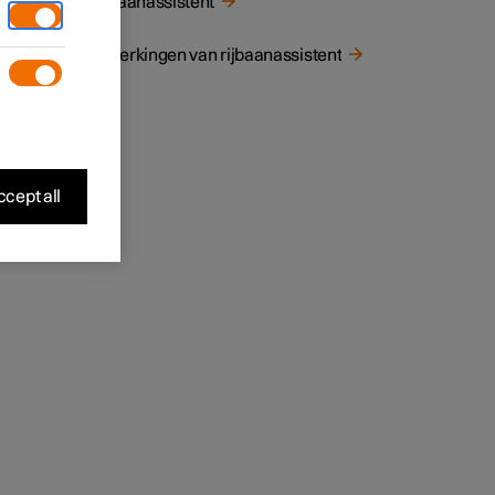
Rijbaanassistent
t
Beperkingen van rijbaanassistent
ymbool
cept all