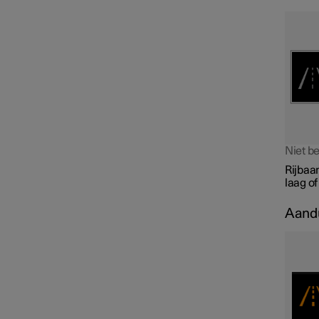
Niet be
Rijbaan
laag of
Aandu
Stembediening