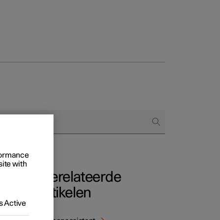
Business
proces
ringsopties
 alle aard
rformance
site with
Gerelateerde
artikelen
 Active