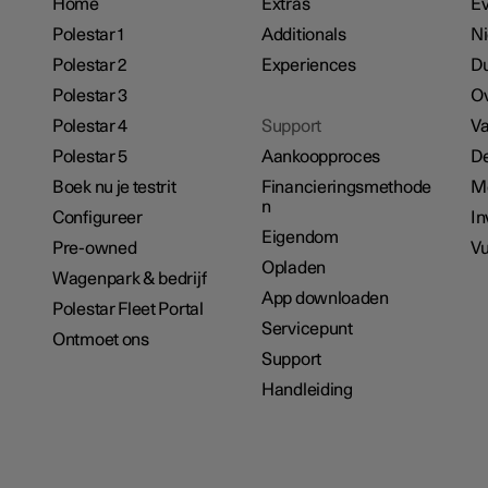
Home
Extras
E
Polestar 1
Additionals
N
Polestar 2
Experiences
D
Polestar 3
Ov
Polestar 4
Support
Va
Polestar 5
Aankoopproces
De
Boek nu je testrit
Financieringsmethode
M
n
Configureer
In
Eigendom
Pre-owned
Vu
Opladen
Wagenpark & bedrijf
App downloaden
Polestar Fleet Portal
Servicepunt
Ontmoet ons
Support
Handleiding