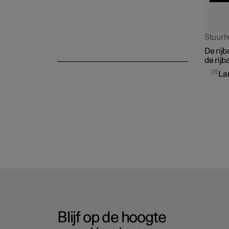
Stuurh
De rij
de rijb
1
La
Blijf op de hoogte