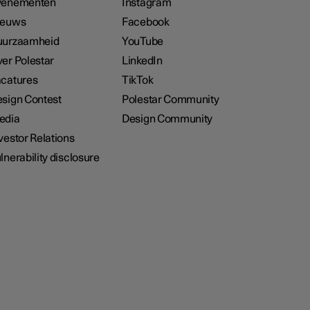
venementen
Instagram
ieuws
Facebook
uurzaamheid
YouTube
er Polestar
LinkedIn
catures
TikTok
sign Contest
Polestar Community
edia
Design Community
vestor Relations
lnerability disclosure