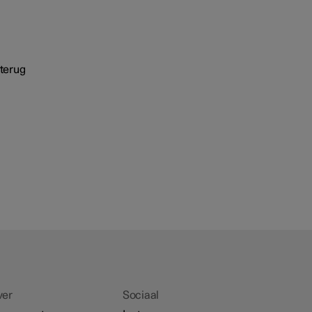
 terug
ver
Sociaal