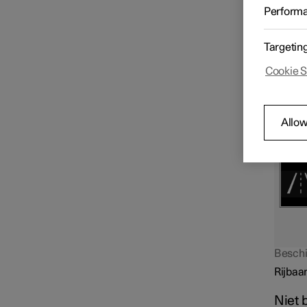
De rij
Bestuurdersdisplay
Perform
bestuur
Targetin
Middendisplay
Cookie S
Besc
Symbolen en meldingen
Allow
Meldingsfuncties
Beschik
Rijbaan
Niet 