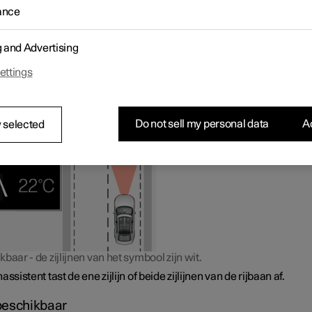
1
baanassistent (LKA
) wordt gevisualiseerd met een symbool op he
ance
dersdisplay. Het symbool is afhankelijk van de situatie.
Hier volgt een aantal voorbeelden van het uiterlijk van het s
g and Advertising
en in welke situaties dit verschijnt:
ettings
hikbaar
Do not sell my personal data
Ac
 selected
baar - de zijlijnen van het symbool zijn wit.
assistent tast de ene zijlijn of beide zijlijnen van de rijbaan af.
beschikbaar