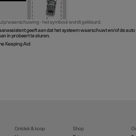
ulp/waarschuwing - het symbool wordt gekleurd.
baanassistent geeft aan dat het systeem waarschuwt en/of de auto
aan in probeert te sturen.
ne Keeping Aid
Ontdek & koop
Shop
O