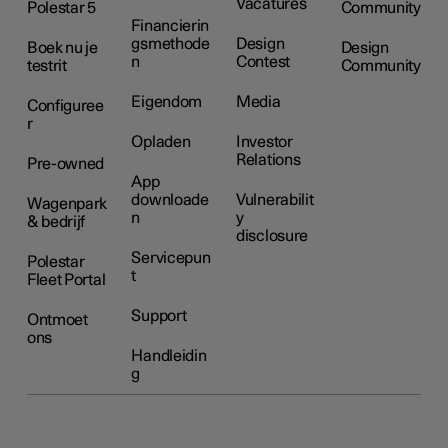
Vacatures
Polestar 5
Community
Financierin
gsmethode
Design
Boek nu je
Design
n
Contest
testrit
Community
Eigendom
Media
Configuree
r
Opladen
Investor
Relations
Pre-owned
App
downloade
Vulnerabilit
Wagenpark
n
y
& bedrijf
disclosure
Servicepun
Polestar
t
Fleet Portal
Support
Ontmoet
ons
Handleidin
g