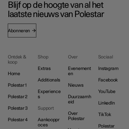
Blijf op de hoogte van al het
laatste nieuws van Polestar
Abonneren
Ontdek &
Shop
Over
Sociaal
koop
Extras
Evenement
Instagram
Home
en
Additionals
Facebook
Polestar 1
Nieuws
Experience
YouTube
Polestar 2
s
Duurzaamh
eid
LinkedIn
Polestar 3
Support
Over
TikTok
Polestar
Polestar 4
Aankooppr
oces
Polestar