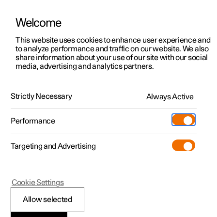
Welcome
Polestar 2
Aanbiedingen voor particulieren
This website uses cookies to enhance user experience and
Handleiding
Videogalerij
Downloads
Software-updates
to analyze performance and traffic on our website. We also
Polestar 3
Aanbiedingen voor
share information about your use of our site with our social
media, advertising and analytics partners.
professionelen
Polestar 4
Versnellingsbak
Polestar 5
Bekijk onze stockwagens
Strictly Necessary
Always Active
Polestar 1 - 2021
Polestar 4 coupé
Configureer
Pre-owned
Performance
Pre-owned
Ontmoet ons
Ontdek Polestar 4
Shop
Testrit
Servicepunten
Targeting and Advertising
Testrit
Meer
Extras
Service
Configureer
Ontdek Polestar 2
Ontdek Polestar 3
Polestar 1
Cookie Settings
Over pre-owned
Additionals
Opladen
Bekijk onze stockwagens
Testrit
Testrit
Schakelblokkering
(Opent in een nieuw venster)
Allow selected
Pre-owned aanbiedingen
Experiences
Support
Aanbiedingen voor
Aanbiedingen voor
Aanbiedingen voor
Ontdek Polestar 5
De schakelblokkering voorkomt onbedoeld schakelen