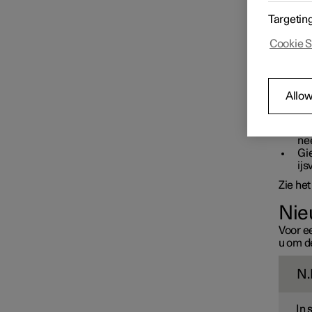
Wielen verwisselen
Let voo
Targetin
De 
co
Cookie S
Om
Banden
gl
Ho
ga
Allow
Bandenspanning
Con
st
nee
Gie
Noodreparatieset voor
ij
banden
Zie he
Nie
Winterse ritten
Voor ee
u om d
N.
In 