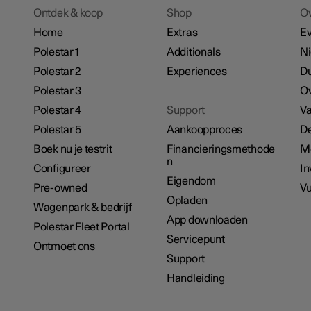
Ontdek & koop
Shop
O
Home
Extras
E
Polestar 1
Additionals
N
Polestar 2
Experiences
D
Polestar 3
Ov
Polestar 4
Support
Va
Polestar 5
Aankoopproces
De
Boek nu je testrit
Financieringsmethode
M
n
Configureer
In
Eigendom
Pre-owned
Vu
Opladen
Wagenpark & bedrijf
App downloaden
Polestar Fleet Portal
Servicepunt
Ontmoet ons
Support
Handleiding