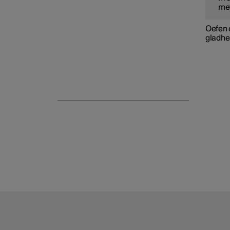
met
Oefen 
gladhe