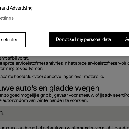
r aanvang van de winter in het bijzonder op het volgende:
g and Advertising
koelvloeistof van de motor moet 50% glycol bevatten. Bij een derge
ncentratie is de motor beschermd tegen bevriezing tot
ca. –35 °C
(
ettings
 gezondheidsrisico's te vermijden is het zaak geen verschillende 
ycol met elkaar te mengen.
ud de tank altijd goed gevuld om condens in de brandstoftank tege
an.
Do not sell my personal data
Ac
 selected
troleer de algehele conditie en de ladingsgraad van de startaccu
artaccu wordt zwaarder belast bij koud weer en ook de accucapaci
mt af bij vorst.
t sproeiervloeistof met antivries in het sproeiervloeistofreservoir
svorming te voorkomen.
t aparte hoofdstuk voor aanbevelingen over motorolie.
uwe auto's en gladde wegen
n zo goed mogelijke grip bij gevaar voor sneeuw of ijs adviseert P
e auto rondom van winterbanden te voorzien.
B.
sommige landen is het gebruik van winterbanden verplicht. Bande