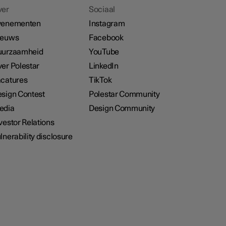
ver
Sociaal
venementen
Instagram
ieuws
Facebook
uurzaamheid
YouTube
er Polestar
LinkedIn
catures
TikTok
sign Contest
Polestar Community
edia
Design Community
vestor Relations
lnerability disclosure