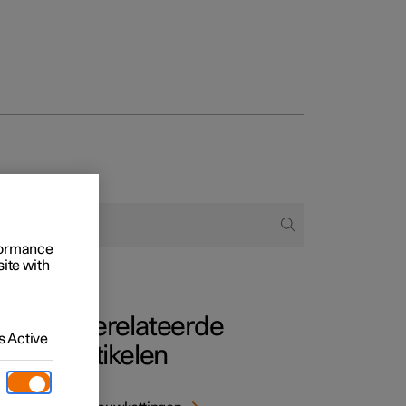
Business
proces
ringsopties
 alle aard
rformance
site with
Gerelateerde
 Active
artikelen
t te