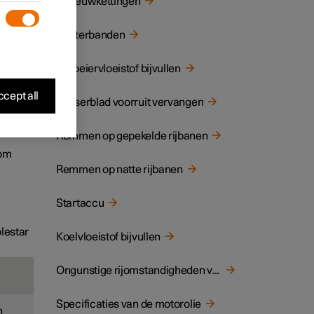
Sneeuwkettingen
lijke
Winterbanden
–31 °F
).
soorten
Sproeiervloeistof bijvullen
n te
cept all
Wisserblad voorruit vervangen
. De
teit
Remmen op gepekelde rijbanen
 om
Remmen op natte rijbanen
Startaccu
olestar
Koelvloeistof bijvullen
Ongunstige rijomstandigheden voor motorolie
Specificaties van de motorolie
n