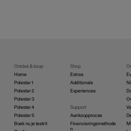
Ontdek & koop
Shop
O
Home
Extras
E
Polestar 1
Additionals
N
Polestar 2
Experiences
D
Polestar 3
Ov
Polestar 4
Support
Va
Polestar 5
Aankoopproces
De
Boek nu je testrit
Financieringsmethode
M
n