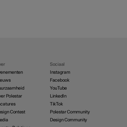
ver
Sociaal
venementen
Instagram
ieuws
Facebook
uurzaamheid
YouTube
er Polestar
LinkedIn
catures
TikTok
sign Contest
Polestar Community
edia
Design Community