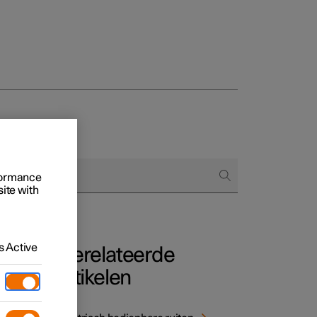
Business
proces
ringsopties
rformance
 alle aard
site with
 Active
Gerelateerde
artikelen
en