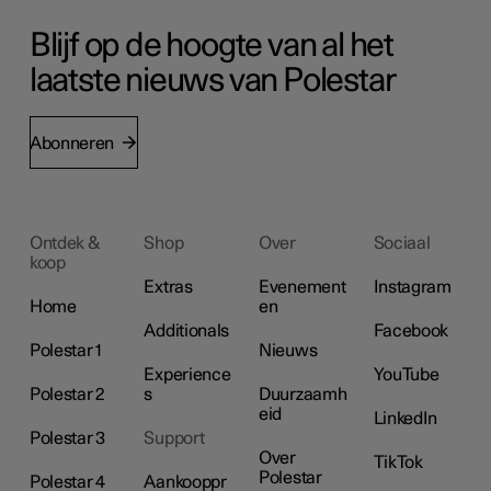
Blijf op de hoogte van al het
laatste nieuws van Polestar
Abonneren
Ontdek &
Shop
Over
Sociaal
koop
Extras
Evenement
Instagram
Home
en
Additionals
Facebook
Polestar 1
Nieuws
Experience
YouTube
Polestar 2
s
Duurzaamh
eid
LinkedIn
Polestar 3
Support
Over
TikTok
Polestar
Polestar 4
Aankooppr