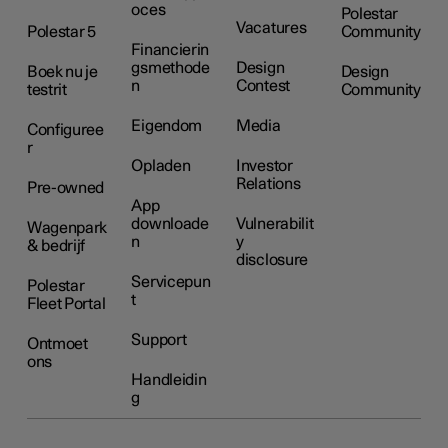
oces
Polestar
Vacatures
Polestar 5
Community
Financierin
gsmethode
Design
Boek nu je
Design
n
Contest
testrit
Community
Eigendom
Media
Configuree
r
Opladen
Investor
Relations
Pre-owned
App
downloade
Vulnerabilit
Wagenpark
n
y
& bedrijf
disclosure
Servicepun
Polestar
t
Fleet Portal
Support
Ontmoet
ons
Handleidin
g