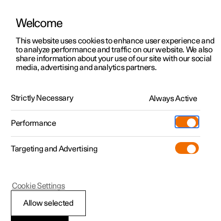
Welcome
Polestar 2
Aanbiedingen voor particulieren
This website uses cookies to enhance user experience and
Handleiding
Videogalerij
Downloads
Software-updates
to analyze performance and traffic on our website. We also
Polestar 3
Aanbiedingen voor
share information about your use of our site with our social
media, advertising and analytics partners.
professionelen
Polestar 4
Voorruit en achterruit
Polestar 5
Bekijk onze stockwagens
Strictly Necessary
Always Active
Polestar 1 - 2021
Polestar 4 coupé
Configureer
Pre-owned
Performance
Pre-owned
Ontmoet ons
Ontdek Polestar 4
Shop
Testrit
Servicepunten
Targeting and Advertising
Testrit
Meer
Extras
Service
Configureer
Ontdek Polestar 2
Ontdek Polestar 3
Polestar 1
Cookie Settings
Over pre-owned
Additionals
Opladen
Bekijk onze stockwagens
Testrit
Testrit
Automatische
(Opent in een nieuw venster)
Allow selected
Pre-owned aanbiedingen
Experiences
Support
Aanbiedingen voor
Aanbiedingen voor
Aanbiedingen voor
Ontdek Polestar 5
inschakeling van