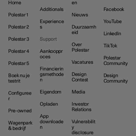
Home
en
Additionals
Facebook
Polestar 1
Nieuws
Experience
YouTube
Polestar 2
s
Duurzaamh
eid
LinkedIn
Polestar 3
Support
Over
TikTok
Polestar
Polestar 4
Aankooppr
oces
Polestar
Vacatures
Polestar 5
Community
Financierin
gsmethode
Design
Boek nu je
Design
n
Contest
testrit
Community
Eigendom
Media
Configuree
r
Opladen
Investor
Relations
Pre-owned
App
downloade
Vulnerabilit
Wagenpark
n
y
& bedrijf
disclosure