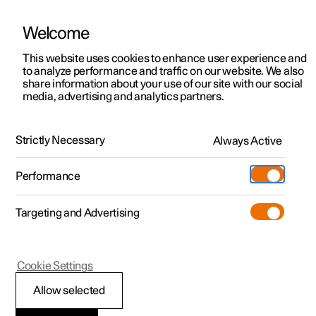
Welcome
Polestar 2
Aanbiedingen voor particulieren
This website uses cookies to enhance user experience and
Handleiding
Videogalerij
Downloads
Software-updates
to analyze performance and traffic on our website. We also
Polestar 3
Aanbiedingen voor
share information about your use of our site with our social
media, advertising and analytics partners.
professionelen
Polestar 4
Accu
Polestar 5
Bekijk onze stockwagens
Strictly Necessary
Always Active
Polestar 1 - 2021
Polestar 4 coupé
Configureer
Pre-owned
Performance
Pre-owned
Ontmoet ons
Ontdek Polestar 4
Shop
Testrit
Servicepunten
Targeting and Advertising
Testrit
Meer
Extras
Service
Configureer
Ontdek Polestar 2
Ontdek Polestar 3
Polestar 1
Cookie Settings
Over pre-owned
Additionals
Opladen
Bekijk onze stockwagens
Testrit
Testrit
Accu’s
(Opent in een nieuw venster)
Allow selected
Pre-owned aanbiedingen
Experiences
Support
Aanbiedingen voor
Aanbiedingen voor
Aanbiedingen voor
Ontdek Polestar 5
Uw auto heeft verschillende accu's om elektrische