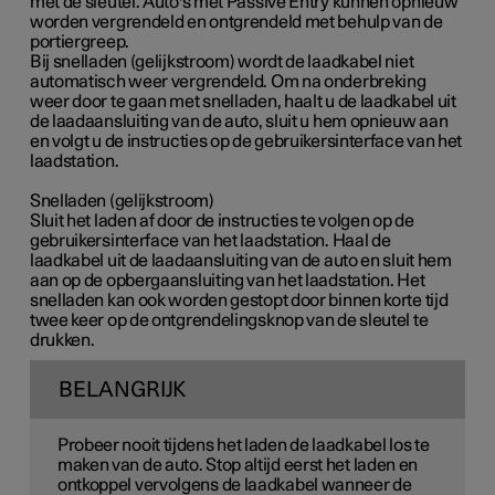
met de sleutel. Auto's met Passive Entry kunnen opnieuw
worden vergrendeld en ontgrendeld met behulp van de
portiergreep.
Bij snelladen (gelijkstroom) wordt de laadkabel niet
automatisch weer vergrendeld. Om na onderbreking
weer door te gaan met snelladen, haalt u de laadkabel uit
de laadaansluiting van de auto, sluit u hem opnieuw aan
en volgt u de instructies op de gebruikersinterface van het
laadstation.
Snelladen (gelijkstroom)
Sluit het laden af door de instructies te volgen op de
gebruikersinterface van het laadstation. Haal de
laadkabel uit de laadaansluiting van de auto en sluit hem
aan op de opbergaansluiting van het laadstation. Het
snelladen kan ook worden gestopt door binnen korte tijd
twee keer op de ontgrendelingsknop van de sleutel te
drukken.
BELANGRIJK
Probeer nooit tijdens het laden de laadkabel los te
maken van de auto. Stop altijd eerst het laden en
ontkoppel vervolgens de laadkabel wanneer de