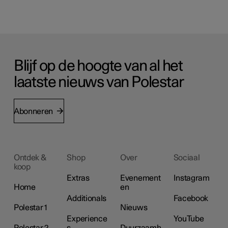
Blijf op de hoogte van al het
laatste nieuws van Polestar
Abonneren
Ontdek &
Shop
Over
Sociaal
koop
Extras
Evenement
Instagram
Home
en
Additionals
Facebook
Polestar 1
Nieuws
Experience
YouTube
Polestar 2
s
Duurzaamh