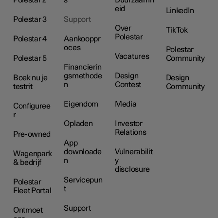
eid
LinkedIn
Polestar 3
Support
Over
TikTok
Polestar
Polestar 4
Aankooppr
oces
Polestar
Vacatures
Polestar 5
Community
Financierin
gsmethode
Design
Boek nu je
Design
n
Contest
testrit
Community
Eigendom
Media
Configuree
r
Opladen
Investor
Relations
Pre-owned
App
downloade
Vulnerabilit
Wagenpark
n
y
& bedrijf
disclosure
Servicepun
Polestar
t
Fleet Portal
Support
Ontmoet