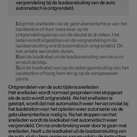
vergrendeling bij de laadaansluiting van de auto
automatisch is ontgrendeld.
Stopt het snelladen via de gebruikersinterface van het
laadstation of door twee keer op de
ontgrendelingsknop van de sleutel te drukken. Het
laden wordt afgesloten en de vergrendeling in de
laadaansluiting wordt automatisch ontgrendeld. Dit
kan enkele seconden duren.
Haal de laadkabel uit de laadaansluiting van de auto
en sluit de klep.
Sluit de laadkabel aan op de opbergaansluiting van het
laadstation of hang hem terug op de aangewezen
plaats.
Ontgrendelen van de auto tijdens snelladen
Het snelladen wordt normaal gesproken niet stopgezet
als de auto wordt ontgrendeld. Als het snelladen is
gestopt, wordt dat niet automatisch weer hervat omdat bij
het laadstation voor het opladen weer autorisatie via de
gebruikersinterface nodig is. Na het stoppen van het
snelladen wordt de laadkabel niet automatisch weer
vergrendeld. Om na onderbreking weer door te gaan met
snelladen, haalt u de laadkabel uit de laadaansluiting van
de auto, sluit u hem opnieuw aan en volgt u de instructies