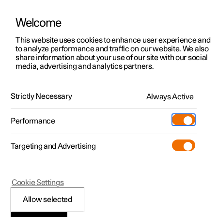
Welcome
Polestar 2
Aanbiedingen voor particulieren
This website uses cookies to enhance user experience and
Handleiding
Videogalerij
Downloads
Software-updates
to analyze performance and traffic on our website. We also
Polestar 3
Aanbiedingen voor
share information about your use of our site with our social
media, advertising and analytics partners.
professionelen
Polestar 4
Hybride-accu opladen
Polestar 5
Bekijk onze stockwagens
Strictly Necessary
Always Active
Polestar 1 - 2021
Polestar 4 coupé
Configureer
Pre-owned
Performance
Pre-owned
Ontmoet ons
Ontdek Polestar 4
Shop
Testrit
Servicepunten
Targeting and Advertising
Testrit
Meer
Extras
Service
Configureer
Ontdek Polestar 2
Ontdek Polestar 3
Polestar 1
Cookie Settings
Over pre-owned
Additionals
Opladen
Bekijk onze stockwagens
Testrit
Testrit
Oplading van de
(Opent in een nieuw venster)
Allow selected
Pre-owned aanbiedingen
Experiences
Support
Aanbiedingen voor
Aanbiedingen voor
Aanbiedingen voor
Ontdek Polestar 5
hybride-accu's