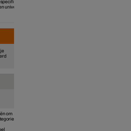
pecifiek zijn.
 een universele goedkeuring voor
tje
erd
eën om
ategorie
oel