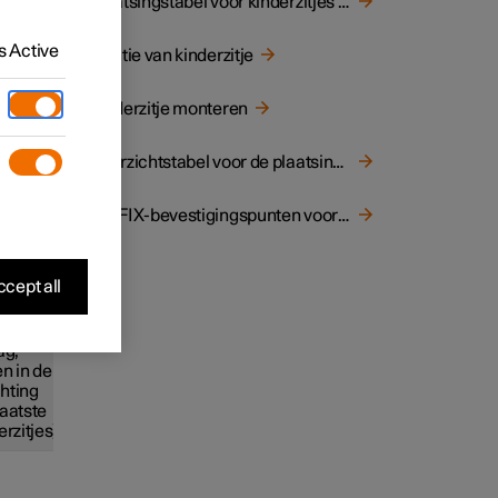
Plaatsingstabel voor kinderzitjes die de veiligheidsgordel in de auto gebruiken
 de
 Active
Positie van kinderzitje
ent
ele
Kinderzitje monteren
Overzichtstabel voor de plaatsing van kinderzitjes
tuk
ISOFIX-bevestigingspunten voor kinderzitjes
cept all
stoel
Achterbank
Achterbank
t
links
rechts
tiveerde
ag,
en in de
chting
aatste
erzitjes)
2
X
IL