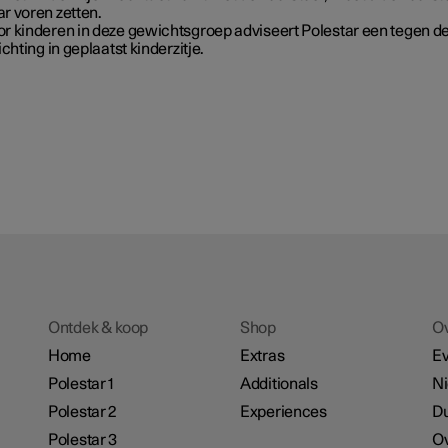
r voren zetten.
or kinderen in deze gewichtsgroep adviseert Polestar een tegen d
richting in geplaatst kinderzitje.
Ontdek & koop
Shop
O
Home
Extras
E
Polestar 1
Additionals
N
Polestar 2
Experiences
D
Polestar 3
Ov