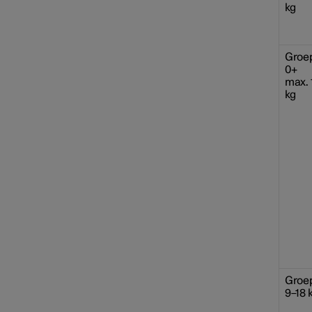
kg
Groe
0+
max. 
kg
Safety mode
Groep
9–18 