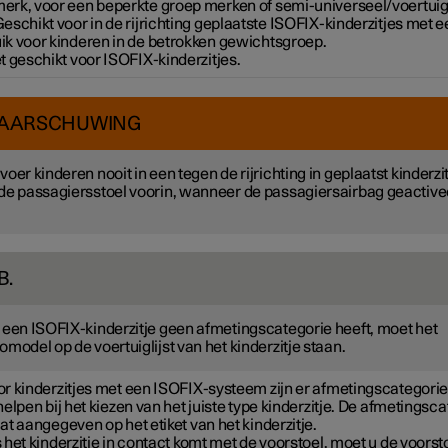
erk, voor een beperkte groep merken of semi-universeel/voertuigs
Geschikt voor in de rijrichting geplaatste ISOFIX-kinderzitjes met
ik voor kinderen in de betrokken gewichtsgroep.
et geschikt voor ISOFIX-kinderzitjes.
AARSCHUWING
voer kinderen nooit in een tegen de rijrichting in geplaatst kinderzi
de passagiersstoel voorin, wanneer de passagiersairbag geactive
B.
 een ISOFIX-kinderzitje geen afmetingscategorie heeft, moet het
omodel op de voertuiglijst van het kinderzitje staan.
or kinderzitjes met een ISOFIX-systeem zijn er afmetingscategori
helpen bij het kiezen van het juiste type kinderzitje. De afmetingsc
at aangegeven op het etiket van het kinderzitje.
 het kinderzitje in contact komt met de voorstoel, moet u de voorst