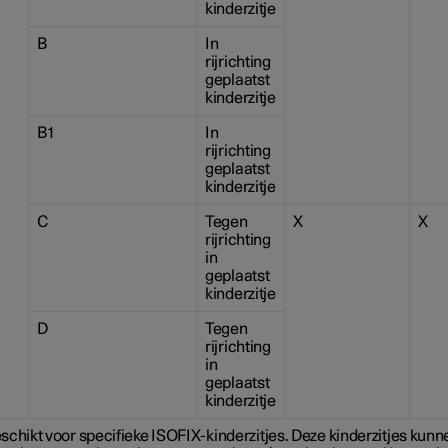
kinderzitje
B
In
rijrichting
geplaatst
kinderzitje
B1
In
rijrichting
geplaatst
kinderzitje
C
Tegen
X
X
rijrichting
in
geplaatst
kinderzitje
D
Tegen
rijrichting
in
geplaatst
kinderzitje
eschikt voor specifieke ISOFIX-kinderzitjes. Deze kinderzitjes kun