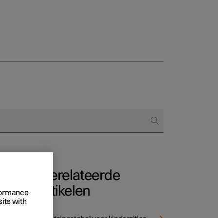
Business
proces
ringsopties
 alle aard
Gerelateerde
artikelen
rformance
site with