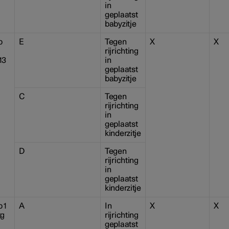
in
geplaatst
babyzitje
p
E
Tegen
X
X
rijrichting
13
in
geplaatst
babyzitje
C
Tegen
rijrichting
in
geplaatst
kinderzitje
D
Tegen
rijrichting
in
geplaatst
kinderzitje
 1
A
In
X
X
kg
rijrichting
geplaatst