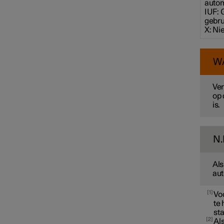
autom
IUF: 
gebru
X: Ni
W
Ver
op 
is.
N.
Als
aut
1
Vo
te 
sta
2
Als