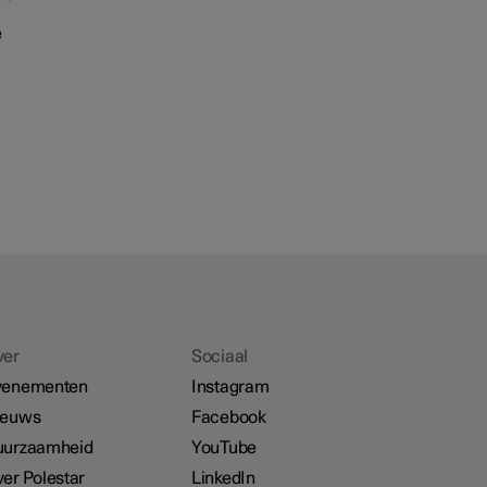
e
ver
Sociaal
venementen
Instagram
ieuws
Facebook
uurzaamheid
YouTube
er Polestar
LinkedIn