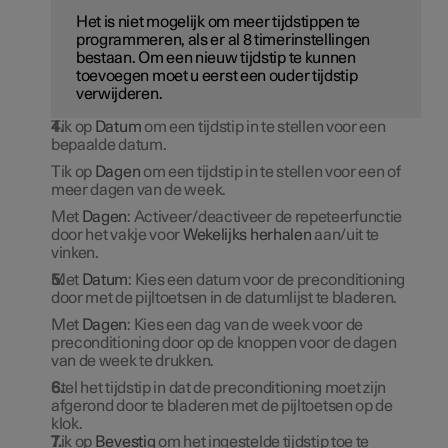
Het is niet mogelijk om meer tijdstippen te
programmeren, als er al 8 timerinstellingen
bestaan. Om een nieuw tijdstip te kunnen
toevoegen moet u eerst een ouder tijdstip
verwijderen.
Tik op
Datum
om een tijdstip in te stellen voor een
bepaalde datum.
Tik op
Dagen
om een tijdstip in te stellen voor een of
meer dagen van de week.
Met
Dagen
: Activeer/deactiveer de repeteerfunctie
door het vakje voor
Wekelijks herhalen
aan/uit te
vinken.
Met
Datum
: Kies een datum voor de preconditioning
door met de pijltoetsen in de datumlijst te bladeren.
Met
Dagen
: Kies een dag van de week voor de
preconditioning door op de knoppen voor de dagen
van de week te drukken.
Stel het tijdstip in dat de preconditioning moet zijn
afgerond door te bladeren met de pijltoetsen op de
klok.
Tik op
Bevestig
om het ingestelde tijdstip toe te