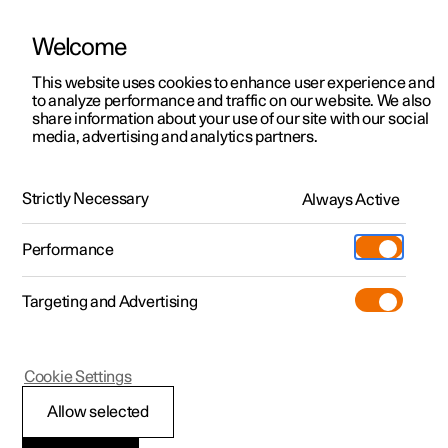
Welcome
Polestar 2
Aanbiedingen voor particulieren
This website uses cookies to enhance user experience and
Handleiding
Videogalerij
Downloads
Software-updates
to analyze performance and traffic on our website. We also
Polestar 3
Aanbiedingen voor
share information about your use of our site with our social
media, advertising and analytics partners.
professionelen
Polestar 4
Preconditioning
Polestar 5
Bekijk onze stockwagens
Strictly Necessary
Always Active
Polestar 1 - 2021
Polestar 4 coupé
Configureer
Pre-owned
Performance
Pre-owned
Ontmoet ons
Ontdek Polestar 4
Shop
Testrit
Servicepunten
Targeting and Advertising
Testrit
Meer
Extras
Service
Configureer
Ontdek Polestar 2
Ontdek Polestar 3
Polestar 1
Cookie Settings
Over pre-owned
Additionals
Opladen
Bekijk onze stockwagens
Testrit
Testrit
Timerinstelling voor
(Opent in een nieuw venster)
Allow selected
Pre-owned aanbiedingen
Experiences
Support
Aanbiedingen voor
Aanbiedingen voor
Aanbiedingen voor
Ontdek Polestar 5
preconditioning