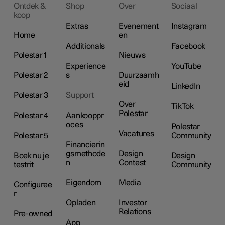
Ontdek &
Shop
Over
Sociaal
koop
Extras
Evenement
Instagram
Home
en
Additionals
Facebook
Polestar 1
Nieuws
Experience
YouTube
Polestar 2
s
Duurzaamh
eid
LinkedIn
Polestar 3
Support
Over
TikTok
Polestar
Polestar 4
Aankooppr
oces
Polestar
Vacatures
Polestar 5
Community
Financierin
gsmethode
Design
Boek nu je
Design
n
Contest
testrit
Community
Eigendom
Media
Configuree
r
Opladen
Investor
Relations
Pre-owned
App