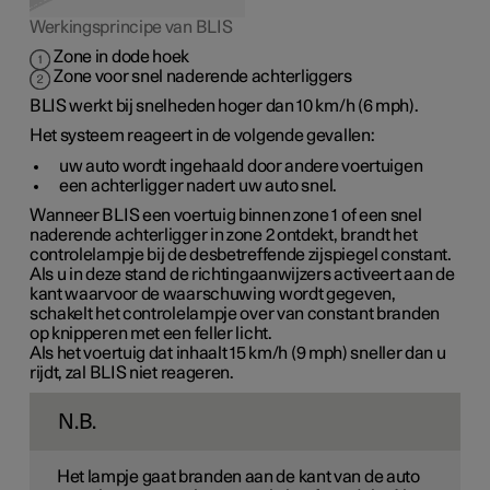
Werkingsprincipe van BLIS
Zone in dode hoek
Zone voor snel naderende achterliggers
BLIS werkt bij snelheden hoger dan
10 km/h
(
6 mph
).
Het systeem reageert in de volgende gevallen:
uw auto wordt ingehaald door andere voertuigen
een achterligger nadert uw auto snel.
Wanneer BLIS een voertuig binnen
zone 1
of een snel
naderende achterligger in
zone 2
ontdekt, brandt het
controlelampje bij de desbetreffende zijspiegel constant.
Als u in deze stand de richtingaanwijzers activeert aan de
kant waarvoor de waarschuwing wordt gegeven,
schakelt het controlelampje over van constant branden
op knipperen met een feller licht.
Als het voertuig dat inhaalt
15 km/h
(
9 mph
) sneller dan u
rijdt, zal BLIS niet reageren.
N.B.
Het lampje gaat branden aan de kant van de auto