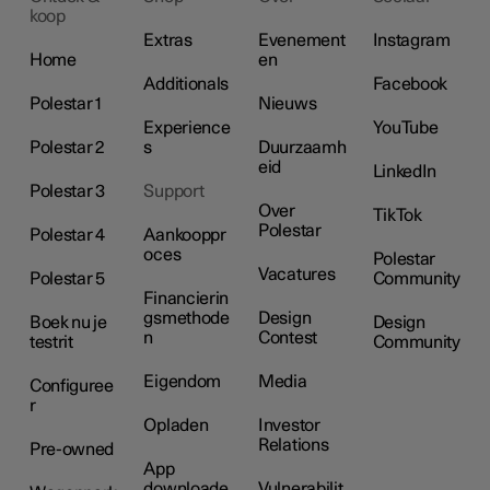
koop
Extras
Evenement
Instagram
Home
en
Additionals
Facebook
Polestar 1
Nieuws
Experience
YouTube
Polestar 2
s
Duurzaamh
eid
LinkedIn
Polestar 3
Support
Over
TikTok
Polestar
Polestar 4
Aankooppr
oces
Polestar
Vacatures
Polestar 5
Community
Financierin
gsmethode
Design
Boek nu je
Design
n
Contest
testrit
Community
Eigendom
Media
Configuree
r
Opladen
Investor
Relations
Pre-owned
App
downloade
Vulnerabilit