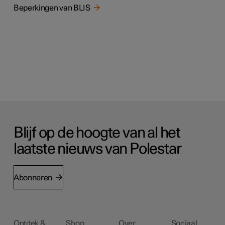
Beperkingen van BLIS
Blijf op de hoogte van al het
laatste nieuws van Polestar
Abonneren
Ontdek &
Shop
Over
Sociaal