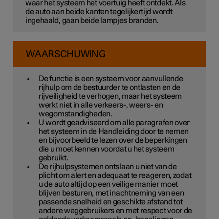
waar het systeem het voertuig heeft ontdekt. Als
de auto aan beide kanten tegelijkertijd wordt
ingehaald, gaan beide lampjes branden.
WAARSCHUWING
De functie is een systeem voor aanvullende
rijhulp om de bestuurder te ontlasten en de
rijveiligheid te verhogen, maar het systeem
werkt niet in alle verkeers-, weers- en
wegomstandigheden.
U wordt geadviseerd om alle paragrafen over
het systeem in de Handleiding door te nemen
en bijvoorbeeld te lezen over de beperkingen
die u moet kennen voordat u het systeem
gebruikt.
De rijhulpsystemen ontslaan u niet van de
plicht om alert en adequaat te reageren, zodat
u de auto altijd op een veilige manier moet
blijven besturen, met inachtneming van een
passende snelheid en geschikte afstand tot
andere weggebruikers en met respect voor de