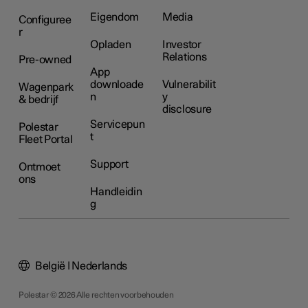
Eigendom
Media
Configuree
r
Opladen
Investor
Relations
Pre-owned
App
downloade
Vulnerabilit
Wagenpark
n
y
& bedrijf
disclosure
Servicepun
Polestar
t
Fleet Portal
Support
Ontmoet
ons
Handleidin
g
België | Nederlands
Polestar © 2026 Alle rechten voorbehouden