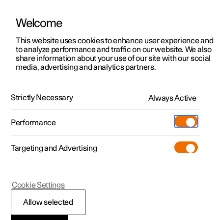
Welcome
Polestar 2
Aanbiedingen voor particulieren
This website uses cookies to enhance user experience and
Handleiding
Videogalerij
Downloads
Software-updates
to analyze performance and traffic on our website. We also
Polestar 3
Aanbiedingen voor
share information about your use of our site with our social
media, advertising and analytics partners.
professionelen
Polestar 4
Elektronische stabiliteitsregeling
Polestar 5
Bekijk onze stockwagens
Strictly Necessary
Always Active
Polestar 1 - 2021
Polestar 4 coupé
Configureer
Pre-owned
Performance
Pre-owned
Ontmoet ons
Ontdek Polestar 4
Shop
Testrit
Servicepunten
Targeting and Advertising
Testrit
Meer
Extras
Service
Configureer
Ontdek Polestar 2
Ontdek Polestar 3
Polestar 1
Cookie Settings
Over pre-owned
Additionals
Opladen
Bekijk onze stockwagens
Testrit
Testrit
Elektronische
(Opent in een nieuw venster)
Allow selected
Pre-owned aanbiedingen
Experiences
Support
Aanbiedingen voor
Aanbiedingen voor
Aanbiedingen voor
Ontdek Polestar 5
stabiliteitsregeling