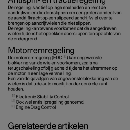
Antispin- en tractieregeling
De regeling is actief op lage snelheden en remt de
aandrijfwielen die doorslippen om een groter aandeel van
de aandrijfkracht op een slippend aandrijfwiel over te
brengen op aandrijfwielen die niet slippen.
De regeling kan tevens voorkomen dat de aangedreven
wielen tijdens het optrekken doorslippen ten opzichte van
de ondergrond.
Motorremregeling
3
De motorremregeling (EDC
) kan ongewenste
blokkering van de wielen voorkomen, zoals na
terugschakeling of bij gladheid tijdens het afremmen op
de motor in een lage versnelling.
Een van de gevolgen van ongewenste blokkering van de
wielen is dat u de auto moeilijk onder controle kunt
houden.
1
Electronic Stability Control
2
Ook wel antislipregeling genoemd.
3
Engine Drag Control
Gerelateerde artikelen