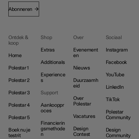
Abonneren
Ontdek &
Shop
Over
Sociaal
koop
Extras
Evenement
Instagram
Home
en
Additionals
Facebook
Polestar 1
Nieuws
Experience
YouTube
Polestar 2
s
Duurzaamh
eid
LinkedIn
Polestar 3
Support
Over
TikTok
Polestar
Polestar 4
Aankooppr
oces
Polestar
Vacatures
Polestar 5
Community
Financierin
gsmethode
Design
Boek nu je
Design
n
Contest
testrit
Community