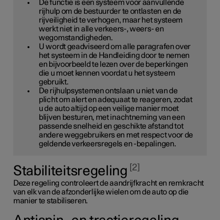
De functie is een systeem voor aanvullende
rijhulp om de bestuurder te ontlasten en de
rijveiligheid te verhogen, maar het systeem
werkt niet in alle verkeers-, weers- en
wegomstandigheden.
U wordt geadviseerd om alle paragrafen over
het systeem in de Handleiding door te nemen
en bijvoorbeeld te lezen over de beperkingen
die u moet kennen voordat u het systeem
gebruikt.
De rijhulpsystemen ontslaan u niet van de
plicht om alert en adequaat te reageren, zodat
u de auto altijd op een veilige manier moet
blijven besturen, met inachtneming van een
passende snelheid en geschikte afstand tot
andere weggebruikers en met respect voor de
geldende verkeersregels en -bepalingen.
2
Stabiliteitsregeling
Deze regeling controleert de aandrijfkracht en remkracht
van elk van de afzonderlijke wielen om de auto op die
manier te stabiliseren.