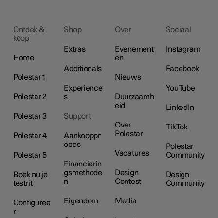
Ontdek &
Shop
Over
Sociaal
koop
Extras
Evenement
Instagram
Home
en
Additionals
Facebook
Polestar 1
Nieuws
Experience
YouTube
Polestar 2
s
Duurzaamh
eid
LinkedIn
Polestar 3
Support
Over
TikTok
Polestar
Polestar 4
Aankooppr
oces
Polestar
Vacatures
Polestar 5
Community
Financierin
gsmethode
Design
Boek nu je
Design
n
Contest
testrit
Community
Eigendom
Media
Configuree
r