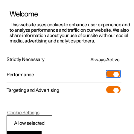
Welcome
Polestar 2
Aanbiedingen voor particulieren
This website uses cookies to enhance user experience and
Handleiding
Videogalerij
Downloads
Software-updates
to analyze performance and traffic on our website. We also
Polestar 3
Aanbiedingen voor
share information about your use of our site with our social
media, advertising and analytics partners.
professionelen
Polestar 4
Banden
Polestar 5
Bekijk onze stockwagens
Strictly Necessary
Always Active
Polestar 1 - 2021
Polestar 4 coupé
Configureer
Pre-owned
Performance
Pre-owned
Ontmoet ons
Ontdek Polestar 4
Shop
Testrit
Servicepunten
Targeting and Advertising
Testrit
Meer
Extras
Service
Configureer
Ontdek Polestar 2
Ontdek Polestar 3
Polestar 1
Cookie Settings
Over pre-owned
Additionals
Opladen
Bekijk onze stockwagens
Testrit
Testrit
Maataanduiding voor
(Opent in een nieuw venster)
Allow selected
Pre-owned aanbiedingen
Experiences
Support
Aanbiedingen voor
Aanbiedingen voor
Aanbiedingen voor
Ontdek Polestar 5
wielen