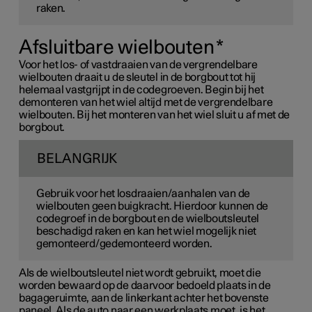
raken.
Afsluitbare wielbouten
*
Voor het los- of vastdraaien van de vergrendelbare
wielbouten draait u de sleutel in de borgbout tot hij
helemaal vastgrijpt in de codegroeven. Begin bij het
demonteren van het wiel altijd met de vergrendelbare
wielbouten. Bij het monteren van het wiel sluit u af met de
borgbout.
BELANGRIJK
Gebruik voor het losdraaien/aanhalen van de
wielbouten geen buigkracht. Hierdoor kunnen de
codegroef in de borgbout en de wielboutsleutel
beschadigd raken en kan het wiel mogelijk niet
gemonteerd/gedemonteerd worden.
Als de wielboutsleutel niet wordt gebruikt, moet die
worden bewaard op de daarvoor bedoeld plaats in de
bagageruimte, aan de linkerkant achter het bovenste
paneel. Als de auto naar een werkplaats moet, is het