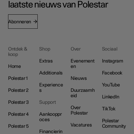
laatste nieuws van Polestar
Abonneren
Ontdek &
Shop
Over
Sociaal
koop
Extras
Evenement
Instagram
Home
en
Additionals
Facebook
Polestar 1
Nieuws
Experience
YouTube
Polestar 2
s
Duurzaamh
eid
LinkedIn
Polestar 3
Support
Over
TikTok
Polestar
Polestar 4
Aankooppr
oces
Polestar
Vacatures
Polestar 5
Community
Financierin