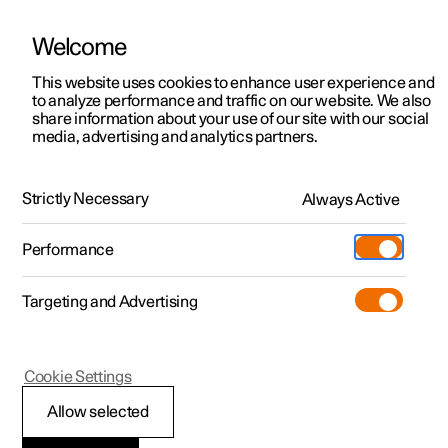
Welcome
Polestar 2
Aanbiedingen voor particulieren
This website uses cookies to enhance user experience and
Handleiding
Videogalerij
Downloads
Software-updates
to analyze performance and traffic on our website. We also
Polestar 3
Aanbiedingen voor
share information about your use of our site with our social
media, advertising and analytics partners.
professionelen
Polestar 4
Wielen verwisselen
Polestar 5
Bekijk onze stockwagens
Strictly Necessary
Always Active
Polestar 1 - 2021
Polestar 4 coupé
Configureer
Pre-owned
Performance
Pre-owned
Ontmoet ons
Ontdek Polestar 4
Shop
Testrit
Servicepunten
Targeting and Advertising
Testrit
Meer
Extras
Service
Configureer
Ontdek Polestar 2
Ontdek Polestar 3
Polestar 1
Cookie Settings
Over pre-owned
Additionals
Opladen
Bekijk onze stockwagens
Testrit
Testrit
Wielbouten
(Opent in een nieuw venster)
Allow selected
Pre-owned aanbiedingen
Experiences
Support
Aanbiedingen voor
Aanbiedingen voor
Aanbiedingen voor
Ontdek Polestar 5
De wielen zitten met wielbouten op de naven vast.