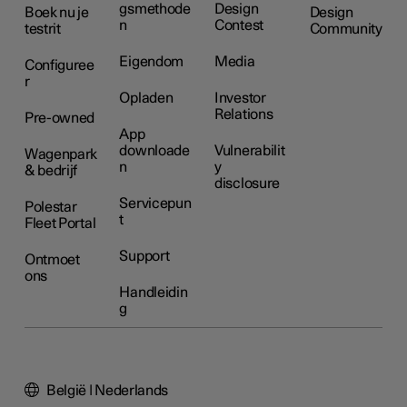
gsmethode
Design
Boek nu je
Design
n
Contest
testrit
Community
Eigendom
Media
Configuree
r
Opladen
Investor
Relations
Pre-owned
App
downloade
Vulnerabilit
Wagenpark
n
y
& bedrijf
disclosure
Servicepun
Polestar
t
Fleet Portal
Support
Ontmoet
ons
Handleidin
g
België | Nederlands