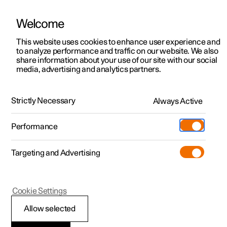
Welcome
Polestar 2
Aanbiedingen voor particulieren
This website uses cookies to enhance user experience and
Handleiding
Videogalerij
Downloads
Software-updates
to analyze performance and traffic on our website. We also
Polestar 3
Aanbiedingen voor
share information about your use of our site with our social
media, advertising and analytics partners.
professionelen
Polestar 4
Middendisplay
Polestar 5
Bekijk onze stockwagens
Strictly Necessary
Always Active
Polestar 1 - 2021
Polestar 4 coupé
Configureer
Pre-owned
Performance
Pre-owned
Ontmoet ons
Ontdek Polestar 4
Shop
Testrit
Servicepunten
Targeting and Advertising
Testrit
Meer
Extras
Service
Configureer
Ontdek Polestar 2
Ontdek Polestar 3
Polestar 1
Cookie Settings
Over pre-owned
Additionals
Opladen
Bekijk onze stockwagens
Testrit
Testrit
Middendisplay
(Opent in een nieuw venster)
Allow selected
Pre-owned aanbiedingen
Experiences
Support
Aanbiedingen voor
Aanbiedingen voor
Aanbiedingen voor
Ontdek Polestar 5
activeren en