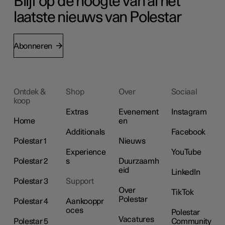
Blijf op de hoogte van al het
laatste nieuws van Polestar
Abonneren
Ontdek &
Shop
Over
Sociaal
koop
Extras
Evenement
Instagram
Home
en
Additionals
Facebook
Polestar 1
Nieuws
Experience
YouTube
Polestar 2
s
Duurzaamh
eid
LinkedIn
Polestar 3
Support
Over
TikTok
Polestar
Polestar 4
Aankooppr
oces
Polestar
Vacatures
Polestar 5
Community