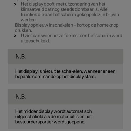
Het display dooft, met uitzondering van het
klimaatveld dat nog steeds zichtbaar is. Alle
functies die aan het scherm gekoppeld zijn blijven
werken.
Display opnieuw inschakelen – kort op de homeknop
drukken.
U ziet dan weer hetzelfde als toen het scherm werd
uitgeschakeld.
N.B.
Het display is niet uit te schakelen, wanneer er een
bepaald commando op het display staat.
N.B.
Het middendisplay wordt automatisch
uitgeschakeld als de motor uit is en het
bestuurdersportier wordt geopend.