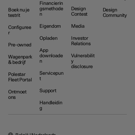
Financierin
gsmethode
Design
Boek nu je
Design
n
Contest
testrit
Community
Eigendom
Media
Configuree
r
Opladen
Investor
Relations
Pre-owned
App
downloade
Vulnerabilit
Wagenpark
n
y
& bedrijf
disclosure
Servicepun
Polestar
t
Fleet Portal
Support
Ontmoet
ons
Handleidin
g