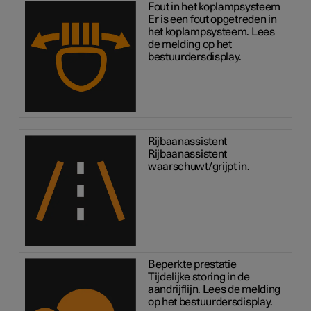
Fout in het koplampsysteem
Er is een fout opgetreden in
het koplampsysteem. Lees
de melding op het
bestuurdersdisplay.
Rijbaanassistent
Rijbaanassistent
waarschuwt/grijpt in.
Beperkte prestatie
Tijdelijke storing in de
aandrijflijn. Lees de melding
op het bestuurdersdisplay.