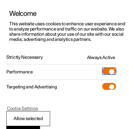
Welcome
Polestar 2
Aanbiedingen voor particulieren
This website uses cookies to enhance user experience and
Handleiding
Videogalerij
Downloads
Software-updates
to analyze performance and traffic on our website. We also
Polestar 3
Aanbiedingen voor
share information about your use of our site with our social
media, advertising and analytics partners.
professionelen
Polestar 4
Symbolen en meldingen
Polestar 5
Bekijk onze stockwagens
Strictly Necessary
Always Active
Polestar 1 - 2021
Polestar 4 coupé
Configureer
Pre-owned
Performance
Pre-owned
Ontmoet ons
Ontdek Polestar 4
Shop
Testrit
Servicepunten
Targeting and Advertising
Testrit
Meer
Extras
Service
Configureer
Ontdek Polestar 2
Ontdek Polestar 3
Polestar 1
Cookie Settings
Over pre-owned
Additionals
Opladen
Bekijk onze stockwagens
Testrit
Testrit
Controle- en
(Opent in een nieuw venster)
Allow selected
Pre-owned aanbiedingen
Experiences
Support
Aanbiedingen voor
Aanbiedingen voor
Aanbiedingen voor
Ontdek Polestar 5
waarschuwingssymbol