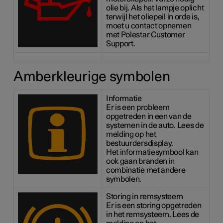
olie bij. Als het lampje oplicht
terwijl het oliepeil in orde is,
moet u contact opnemen
met Polestar Customer
Support.
Amberkleurige symbolen
Informatie
Er is een probleem
opgetreden in een van de
systemen in de auto. Lees de
melding op het
bestuurdersdisplay.
Het informatiesymbool kan
ook gaan branden in
combinatie met andere
symbolen.
Storing in remsysteem
Er is een storing opgetreden
in het remsysteem. Lees de