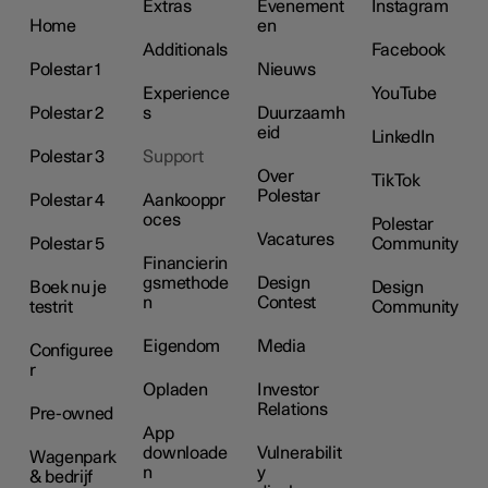
Extras
Evenement
Instagram
Home
en
Additionals
Facebook
Polestar 1
Nieuws
Experience
YouTube
Polestar 2
s
Duurzaamh
eid
LinkedIn
Polestar 3
Support
Over
TikTok
Polestar
Polestar 4
Aankooppr
oces
Polestar
Vacatures
Polestar 5
Community
Financierin
gsmethode
Design
Boek nu je
Design
n
Contest
testrit
Community
Eigendom
Media
Configuree
r
Opladen
Investor
Relations
Pre-owned
App
downloade
Vulnerabilit
Wagenpark
n
y
& bedrijf