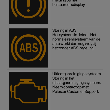
melding op het
bestuurdersdisplay.
Storing in ABS
Het systeem is defect. Het
normale remsysteem van de
auto werkt dan nog wel, zij
het zonder ABS-regeling.
Uitlaatgasreinigingssysteem
Storing in het
uitlaatgasreinigingssysteem.
Neem contact op met
Polestar Customer Support.