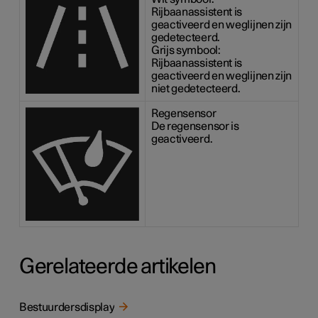
Rijbaanassistent is
geactiveerd en weglijnen zijn
gedetecteerd.
Grijs symbool:
Rijbaanassistent is
geactiveerd en weglijnen zijn
niet gedetecteerd.
Regensensor
De regensensor is
geactiveerd.
Gerelateerde artikelen
Bestuurdersdisplay