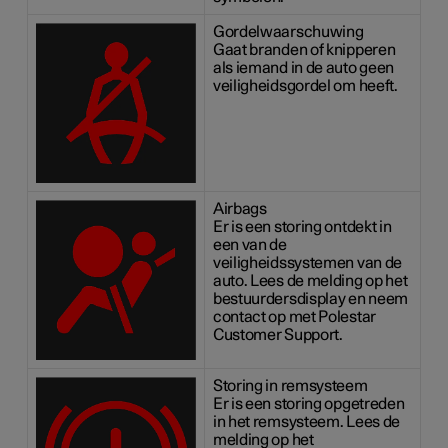
Gordelwaarschuwing
Gaat branden of knipperen
als iemand in de auto geen
veiligheidsgordel om heeft.
Airbags
Er is een storing ontdekt in
een van de
veiligheidssystemen van de
auto. Lees de melding op het
bestuurdersdisplay en neem
contact op met Polestar
Customer Support.
Storing in remsysteem
Er is een storing opgetreden
in het remsysteem. Lees de
melding op het