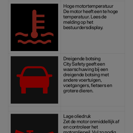
Hoge motortemperatuur
De motor heeft een te hoge
temperatuur. Lees de
melding op het
bestuurdersdisplay.
Dreigende botsing
City Safety geeft een
waarschuwing bij een
dreigende botsing met
andere voertuigen,
voetgangers, fietsers en
grotere dieren.
Lage oliedruk
Zet de motor onmiddellijk af
en controleer het
motoroliepeil. Vul zo nodig