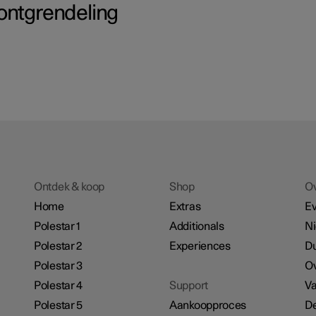
ontgrendeling
Ontdek & koop
Shop
O
Home
Extras
E
Polestar 1
Additionals
N
Polestar 2
Experiences
D
Polestar 3
Ov
Polestar 4
Support
Va
Polestar 5
Aankoopproces
De