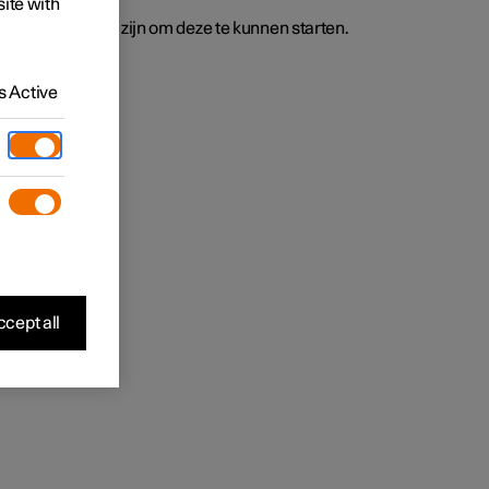
site with
de auto aanwezig zijn om deze te kunnen starten.
 Active
cept all