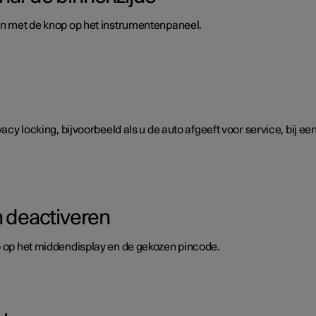
len met de knop op het instrumentenpaneel.
vacy locking, bijvoorbeeld als u de auto afgeeft voor service, bij ee
n deactiveren
op op het middendisplay en de gekozen pincode.