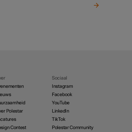
ver
Sociaal
venementen
Instagram
ieuws
Facebook
uurzaamheid
YouTube
er Polestar
LinkedIn
catures
TikTok
sign Contest
Polestar Community