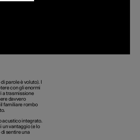
di parole è voluto). I
ere con gli enormi
ri a trasmissione
ssere davvero
 il familiare rombo
to.
o acustico integrato.
i un vantaggio (e lo
o di sentire una