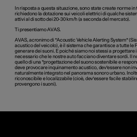
In risposta a questa situazione, sono state create norme in 
richiedono la dotazione sui veicoli elettrici di qualche sist
attivi al di sotto dei 20-30 km/h (a seconda del mercato).
Ti presentiamo AVAS.
AVAS, acronimo di "Acoustic Vehicle Alerting System" (Si
acustico del veicolo), è il sistema che garantisce a tutte le 
generare dei suoni. E poiché siamo noi stessi a progettare i
necessario che le nostre auto facciano diventare sordi. Il 
quello di una "progettazione del suono sostenibile e respon
deve provocare inquinamento acustico, dev'essere non in
naturalmente integrato nel panorama sonoro urbano. Inolt
riconoscibile e localizzabile (cioè, dev'essere facile stabili
provengono i suoni).