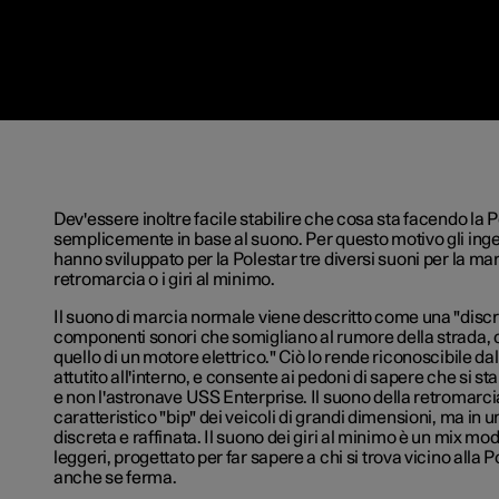
Dev'essere inoltre facile stabilire che cosa sta facendo la 
semplicemente in base al suono. Per questo motivo gli ing
hanno sviluppato per la Polestar tre diversi suoni per la ma
retromarcia o i giri al minimo.
Il suono di marcia normale viene descritto come una "discr
componenti sonori che somigliano al rumore della strada, 
quello di un motore elettrico." Ciò lo rende riconoscibile da
attutito all'interno, e consente ai pedoni di sapere che si s
e non l'astronave USS Enterprise. Il suono della retromarcia
caratteristico "bip" dei veicoli di grandi dimensioni, ma in 
discreta e raffinata. Il suono dei giri al minimo è un mix mod
leggeri, progettato per far sapere a chi si trova vicino alla 
anche se ferma.