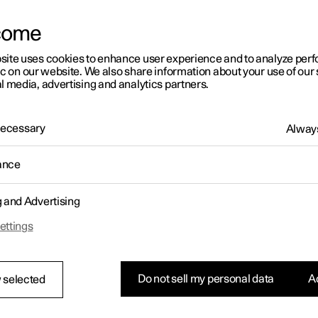
come
site uses cookies to enhance user experience and to analyze pe
ic on our website. We also share information about your use of our 
l media, advertising and analytics partners.
 Necessary
Always
ance
g and Advertising
ettings
Do not sell my personal data
Ac
 selected