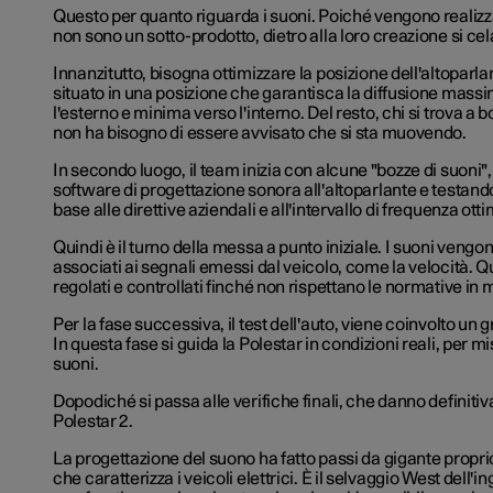
Questo per quanto riguarda i suoni. Poiché vengono realizz
non sono un sotto-prodotto, dietro alla loro creazione si ce
Innanzitutto, bisogna ottimizzare la posizione dell'altoparl
situato in una posizione che garantisca la diffusione mass
l'esterno e minima verso l'interno. Del resto, chi si trova a 
non ha bisogno di essere avvisato che si sta muovendo.
In secondo luogo, il team inizia con alcune "bozze di suoni",
software di progettazione sonora all'altoparlante e testando
base alle direttive aziendali e all'intervallo di frequenza ott
Quindi è il turno della messa a punto iniziale. I suoni vengon
associati ai segnali emessi dal veicolo, come la velocità. 
regolati e controllati finché non rispettano le normative in 
Per la fase successiva, il test dell'auto, viene coinvolto un g
In questa fase si guida la Polestar in condizioni reali, per mi
suoni.
Dopodiché si passa alle verifiche finali, che danno definit
Polestar 2.
La progettazione del suono ha fatto passi da gigante proprio
che caratterizza i veicoli elettrici. È il selvaggio West dell'