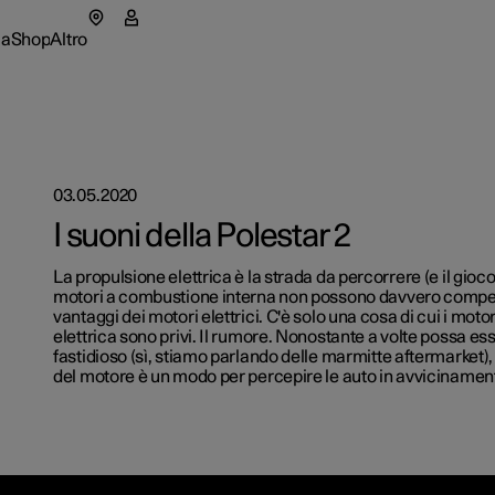
ca
Shop
Altro
tar 5
enu ricarica
Sottomenu negozio
Sottomenu altro
03.05.2020
I suoni della Polestar 2
a
rmazioni su Polestar
Parco au
La propulsione elettrica è la strada da percorrere (e il gioco 
motori a combustione interna non possono davvero compet
ure disponibili
ure disponibili
tional
enibilità
Come ac
vantaggi dei motori elettrici. C'è solo una cosa di cui i moto
apre in una nuova finestra)
elettrica sono privi. Il rumore. Nonostante a volte possa e
fastidioso (sì, stiamo parlando delle marmitte aftermarket),
ure disponibili
igura
igura
eriences
ws
Opzioni 
del motore è un modo per percepire le auto in avvicinamen
igura
owned Polestar 3
owned Polestar 4
sletter
owned Polestar 2