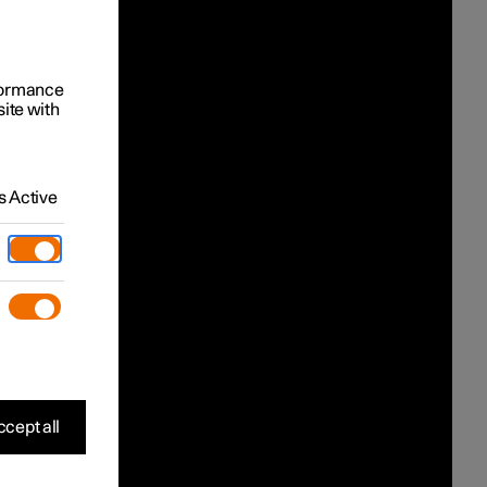
rformance
site with
 Active
cept all