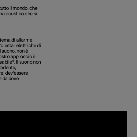
tutto il mondo, che
ema acustico che si
stema di allarme
Polestar elettriche di
l suono, non è
nostro approccio è
sabile". Il suono non
vadente,
re, dev'essere
re da dove