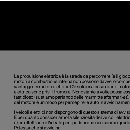
La propulsione elettrica è la strada da percorrere (e il gioco 
motori a combustione interna non possono davvero compet
vantaggi dei motori elettrici. C'è solo una cosa di cui i moto
elettrica sono privi. Il rumore. Nonostante a volte possa e
fastidioso (sì, stiamo parlando delle marmitte aftermarket),
del motore è un modo per percepire le auto in avvicinamen
I veicoli elettrici non dispongono di questo sistema di avvis
E per quanto consideriamo la silenziosità dei veicoli elettric
è), in effetti non è l'ideale per i pedoni che non sono in grad
Polestar che si avvicina.