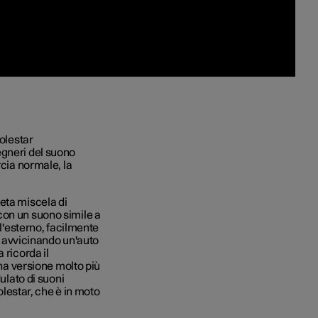
Polestar
egneri del suono
rcia normale, la
eta miscela di
con un suono simile a
ll'esterno, facilmente
ta avvicinando un'auto
 ricorda il
una versione molto più
ulato di suoni
Polestar, che è in moto