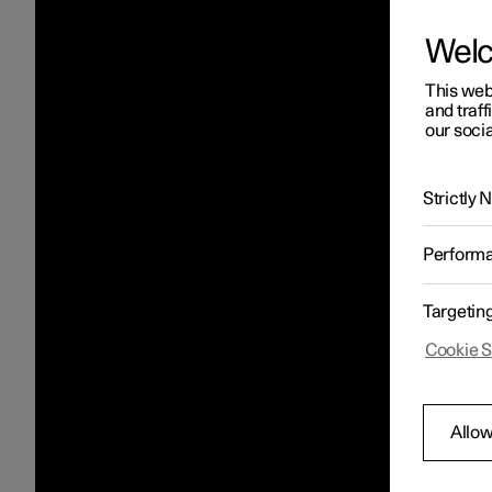
Wel
This web
and traff
our socia
Strictly
Perform
Targetin
Cookie S
Allow