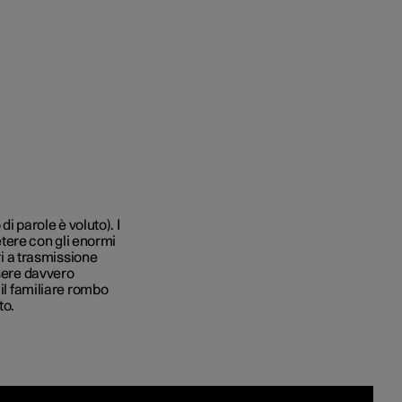
to e aziende
di parole è voluto). I
ere con gli enormi
quistare
ri a trasmissione
ssere davvero
 il familiare rombo
di finanziamento
to.