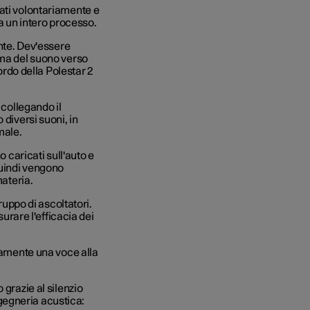
ati volontariamente e
la un intero processo.
ante. Dev'essere
ima del suono verso
bordo della Polestar 2
 collegando il
 diversi suoni, in
imale.
o caricati sull'auto e
Quindi vengono
materia.
ruppo di ascoltatori.
surare l'efficacia dei
ivamente una voce alla
 grazie al silenzio
ingegneria acustica: