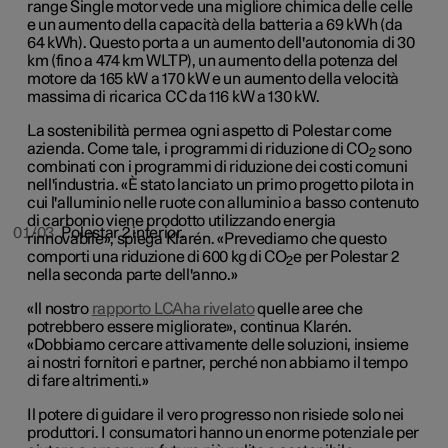
range Single motor vede una migliore chimica delle celle
e un aumento della capacità della batteria a 69 kWh (da
64 kWh). Questo porta a un aumento dell'autonomia di 30
km (fino a 474 km WLTP), un aumento della potenza del
motore da 165 kW a 170 kW e un aumento della velocità
massima di ricarica CC da 116 kW a 130 kW.
La sostenibilità permea ogni aspetto di Polestar come
azienda. Come tale, i programmi di riduzione di CO
sono
2
combinati con i programmi di riduzione dei costi comuni
nell'industria. «È stato lanciato un primo progetto pilota in
cui l'alluminio nelle ruote con alluminio a basso contenuto
di carbonio viene prodotto utilizzando energia
01/03
Polestar 2 interior.
rinnovabile», spiega Klarén. «Prevediamo che questo
comporti una riduzione di 600 kg di CO
e per Polestar 2
2
nella seconda parte dell'anno.»
«Il nostro
rapporto LCA
ha rivelato
quelle aree che
potrebbero essere migliorate», continua Klarén.
«Dobbiamo cercare attivamente delle soluzioni, insieme
ai nostri fornitori e partner, perché non abbiamo il tempo
di fare altrimenti.»
Il potere di guidare il vero progresso non risiede solo nei
produttori. I consumatori hanno un enorme potenziale per