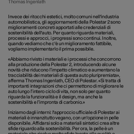
Thomas Ingenlath
Invece dei ritocchi estetici, molto comuni nell'industria
automobilistica, gli aggiornamenti della Polestar 2 sono
miglioramenti concreti apportati alle credenziali di
sostenibilità dell'auto. Per quanto riguarda materiali,
processi e approcci, i progressi sono continui. Inoltre,
quando vediamo che c'è un miglioramento fattibile,
vogliamo implementarlo il prima possibile.
«Abbiamo rivisto i materiali e i processi che concorrono
alla produzione della Polestar 2, introducendo alcune
novità che riducono l’impatto climatico e aumentano la
tracciabilità dei materiali di questa auto pluripremiata»,
afferma Thomas Ingenlath, CEO di Polestar. «Si tratta di
importanti integrazioni che ci permettono di migliorare le
auto lungo l’intero ciclo di vita, non solo per quanto
riguarda la funzionalità e il design, ma anche la
sostenibilità e l’impronta di carbonio.»
Iniziamo dagli interni: l'approccio ufficiale di Polestar ai
materiali è innanzitutto vegano, con un'opzione in pelle
disponibile. Affidarsi solo a materiali sintetici crea altre
sfide riguardo alla sostenibilità. Per ora, la pelle è un