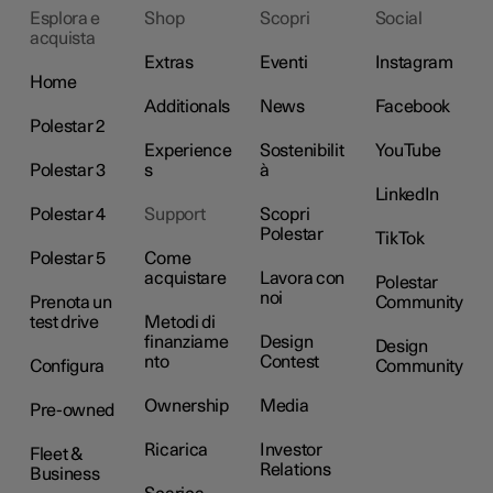
Esplora e
Shop
Scopri
Social
acquista
Extras
Eventi
Instagram
Home
Additionals
News
Facebook
Polestar 2
Experience
Sostenibilit
YouTube
Polestar 3
s
à
LinkedIn
Polestar 4
Support
Scopri
Polestar
TikTok
Polestar 5
Come
acquistare
Lavora con
Polestar
noi
Prenota un
Community
test drive
Metodi di
finanziame
Design
Design
nto
Contest
Configura
Community
Ownership
Media
Pre-owned
Ricarica
Investor
Fleet &
Relations
Business