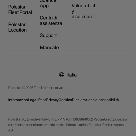
Scarica
App
Vulnerabilit
Polestar
y
Fleet Portal
disclosure
Centri di
assistenza
Polestar
Location
Support
Manuale
Italia
Polestar © 2026 Tutti i diritti riservati.
Informazioni legali
Etica
Privacy
Cookies
Dichiarazione di accessibilità
Polestar Automotive Italy S.R.L. - P.IVA. IT 16639841002 - Società sottoposta a
direzione e coordinamento da parte del socio unico Polestar Performance
AB