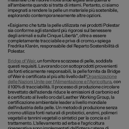
materiale che risolve molte sfide legate alla qualità e
all'ambiente quando si tratta di interni. Pertanto, ci siamo
impegnati a rendere la pelle un materiale più sostenibile,
esplorando contemporaneamente altre opzioni.
«Esigiamo che tutta la pelle utilizzata nei prodotti Polestar
sia conforme agli standard più rigorosi sul benessere
degli animali e sulle Cinque Libertà*, oltre a essere
completamente tracciabile e priva di cromo,» spiega
Fredrika Klarén, responsabile del Reparto Sostenibilità di
Polestar.
Bridge of Weir
, un fornitore scozzese di pelle, soddisfa
questi requisiti. Lavorando con sottoprodotti provenienti
da fonti eticamente responsabili, la pelle fornita da Bridge
of Weir è certificata al più alto livello dall'
Organizzazione
delle Nazioni Unite per l'Alimentazione e l'Agricoltura
, con
il 100% di tracciabilità. Il processo di produzione circolare
brevettato dell'azienda riduce le emissioni di carbonio ed
è certificato al livello oro dal Leather Working Group, la
certificazione ambientale leader a livello mondiale
dell'industria della pelle. Un metodo di produzione senza
cromo utilizza fonti naturali di probiotici, enzimi, polimeri
vegetali e tannini vegetali o sintetici per la concia e il
trattamento. L'allevamento ad erba e l'agricoltura
rigenerativa sono implementati dall'intera catena di