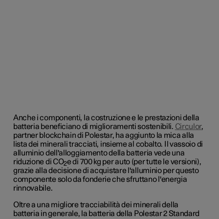
Anche i componenti, la costruzione e le prestazioni della
batteria beneficiano di miglioramenti sostenibili.
Circulor
,
partner blockchain di Polestar, ha aggiunto la mica alla
lista dei minerali tracciati, insieme al cobalto. Il vassoio di
alluminio dell'alloggiamento della batteria vede una
riduzione di CO
e di 700 kg per auto (per tutte le versioni),
2
grazie alla decisione di acquistare l'alluminio per questo
componente solo da fonderie che sfruttano l'energia
rinnovabile.
Oltre a una migliore tracciabilità dei minerali della
batteria in generale, la batteria della Polestar 2 Standard