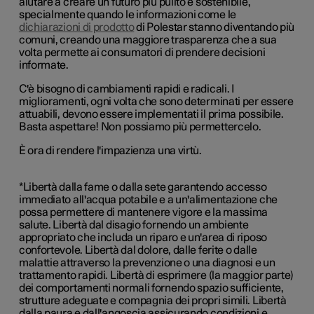
aiutare a creare un futuro più pulito e sostenibile,
specialmente quando le informazioni come le
dichiarazioni di prodotto
di Polestar stanno diventando più
comuni, creando una maggiore trasparenza che a sua
volta permette ai consumatori di prendere decisioni
informate.
C'è bisogno di cambiamenti rapidi e radicali. I
miglioramenti, ogni volta che sono determinati per essere
attuabili, devono essere implementati il prima possibile.
Basta aspettare! Non possiamo più permettercelo.
È ora di rendere l'impazienza una virtù.
*Libertà dalla fame o dalla sete garantendo accesso
immediato all'acqua potabile e a un'alimentazione che
possa permettere di mantenere vigore e la massima
salute. Libertà dal disagio fornendo un ambiente
appropriato che includa un riparo e un'area di riposo
confortevole. Libertà dal dolore, dalle ferite o dalle
malattie attraverso la prevenzione o una diagnosi e un
trattamento rapidi. Libertà di esprimere (la maggior parte)
dei comportamenti normali fornendo spazio sufficiente,
strutture adeguate e compagnia dei propri simili. Libertà
dalla paura e dall'angoscia assicurando condizioni e