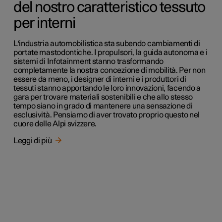
del nostro caratteristico tessuto
per interni
L'industria automobilistica sta subendo cambiamenti di
portate mastodontiche. I propulsori, la guida autonoma e i
sistemi di Infotainment stanno trasformando
completamente la nostra concezione di mobilità. Per non
essere da meno, i designer di interni e i produttori di
tessuti stanno apportando le loro innovazioni, facendo a
gara per trovare materiali sostenibili e che allo stesso
tempo siano in grado di mantenere una sensazione di
esclusività. Pensiamo di aver trovato proprio questo nel
cuore delle Alpi svizzere.
Leggi di più