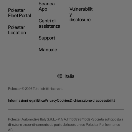
Scarica
App
Vulnerabilit
Polestar
y
Fleet Portal
disclosure
Centri di
assistenza
Polestar
Location
Support
Manuale
Italia
Polestar © 2026 Tutti i diritti riservati.
Informazioni legali
Etica
Privacy
Cookies
Dichiarazione di accessibilità
Polestar Automotive Italy S.R.L. - P.IVA. IT 16639841002 - Società sottoposta a
direzione e coordinamento da parte del socio unico Polestar Performance
AB