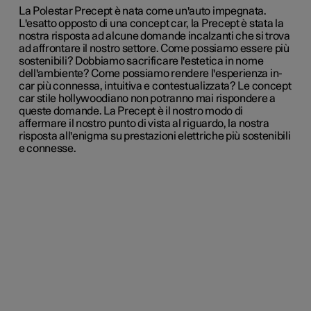
La Polestar Precept è nata come un'auto impegnata.
L'esatto opposto di una concept car, la Precept è stata la
nostra risposta ad alcune domande incalzanti che si trova
ad affrontare il nostro settore. Come possiamo essere più
sostenibili? Dobbiamo sacrificare l'estetica in nome
dell'ambiente? Come possiamo rendere l'esperienza in-
car più connessa, intuitiva e contestualizzata? Le concept
car stile hollywoodiano non potranno mai rispondere a
queste domande. La Precept è il nostro modo di
affermare il nostro punto di vista al riguardo, la nostra
risposta all'enigma su prestazioni elettriche più sostenibili
e connesse.