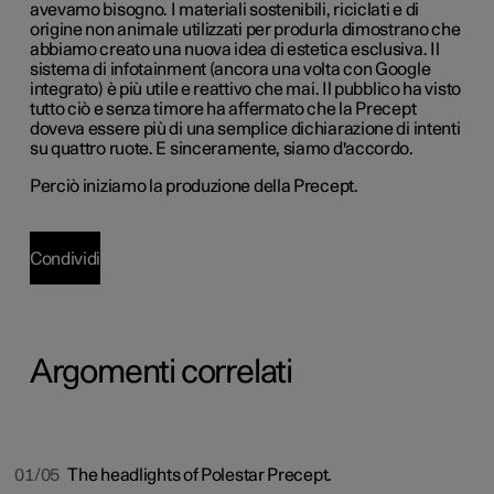
avevamo bisogno. I materiali sostenibili, riciclati e di
origine non animale utilizzati per produrla dimostrano che
abbiamo creato una nuova idea di estetica esclusiva. Il
sistema di infotainment (ancora una volta con Google
integrato) è più utile e reattivo che mai. Il pubblico ha visto
tutto ciò e senza timore ha affermato che la Precept
doveva essere più di una semplice dichiarazione di intenti
su quattro ruote. E sinceramente, siamo d'accordo.
Perciò iniziamo la produzione della Precept.
Condividi
Argomenti correlati
01/05
The headlights of Polestar Precept.