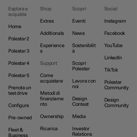
Esplora e
Shop
Scopri
Social
acquista
Extras
Eventi
Instagram
Home
Additionals
News
Facebook
Polestar 2
Experience
Sostenibilit
YouTube
Polestar 3
s
à
LinkedIn
Polestar 4
Support
Scopri
Polestar
TikTok
Polestar 5
Come
acquistare
Lavora con
Polestar
noi
Prenota un
Community
test drive
Metodi di
finanziame
Design
Design
nto
Contest
Configura
Community
Ownership
Media
Pre-owned
Ricarica
Investor
Fleet &
Relations
Business