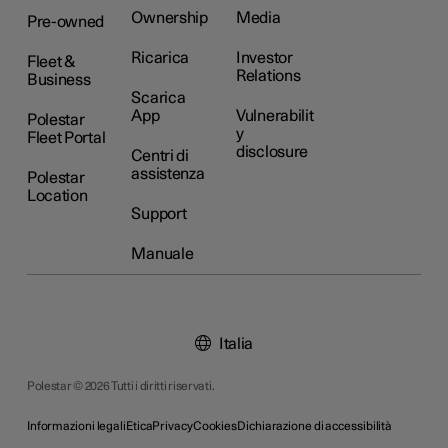
Ownership
Media
Pre-owned
Ricarica
Investor
Fleet &
Relations
Business
Scarica
App
Vulnerabilit
Polestar
y
Fleet Portal
disclosure
Centri di
assistenza
Polestar
Location
Support
Manuale
Italia
Polestar © 2026 Tutti i diritti riservati.
Informazioni legali
Etica
Privacy
Cookies
Dichiarazione di accessibilità