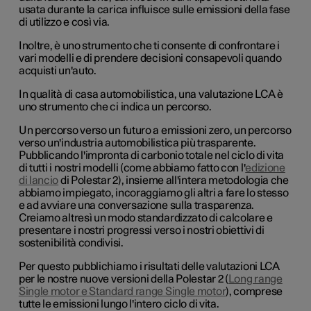
usata durante la carica influisce sulle emissioni della fase
di utilizzo e così via.
Inoltre, è uno strumento che ti consente di confrontare i
vari modelli e di prendere decisioni consapevoli quando
acquisti un'auto.
In qualità di casa automobilistica, una valutazione LCA è
uno strumento che ci indica un percorso.
Un percorso verso un futuro a emissioni zero, un percorso
verso un'industria automobilistica più trasparente.
Pubblicando l'impronta di carbonio totale nel ciclo di vita
di tutti i nostri modelli (come abbiamo fatto con l'
edizione
di lancio
di Polestar 2), insieme all'intera metodologia che
abbiamo impiegato, incoraggiamo gli altri a fare lo stesso
e ad avviare una conversazione sulla trasparenza.
Creiamo altresì un modo standardizzato di calcolare e
presentare i nostri progressi verso i nostri obiettivi di
sostenibilità condivisi.
Per questo pubblichiamo i risultati delle valutazioni LCA
per le nostre nuove versioni della Polestar 2 (
Long range
Single motor e Standard range Single motor
), comprese
tutte le emissioni lungo l'intero ciclo di vita.