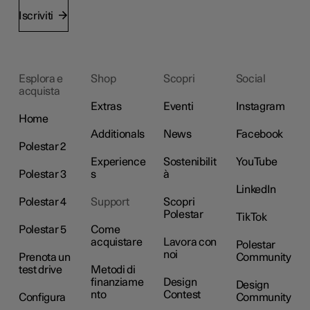
Iscriviti
Esplora e
Shop
Scopri
Social
acquista
Extras
Eventi
Instagram
Home
Additionals
News
Facebook
Polestar 2
Experience
Sostenibilit
YouTube
Polestar 3
s
à
LinkedIn
Polestar 4
Support
Scopri
Polestar
TikTok
Polestar 5
Come
acquistare
Lavora con
Polestar
noi
Prenota un
Community
test drive
Metodi di
finanziame
Design
Design
nto
Contest
Configura
Community