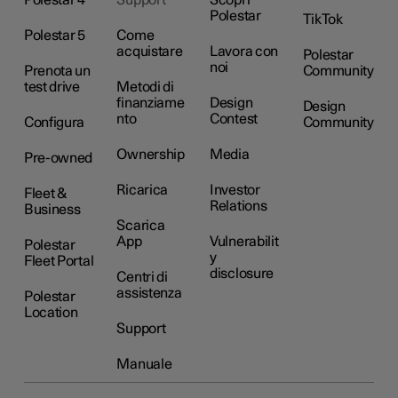
Polestar 4
Support
Scopri
Polestar
TikTok
Polestar 5
Come
acquistare
Lavora con
Polestar
noi
Prenota un
Community
test drive
Metodi di
finanziame
Design
Design
nto
Contest
Configura
Community
Ownership
Media
Pre-owned
Ricarica
Investor
Fleet &
Relations
Business
Scarica
App
Vulnerabilit
Polestar
y
Fleet Portal
disclosure
Centri di
assistenza
Polestar
Location
Support
Manuale