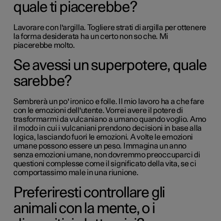
quale ti piacerebbe?
Lavorare con l'argilla. Togliere strati di argilla per ottenere
la forma desiderata ha un certo non so che. Mi
piacerebbe molto.
Se avessi un superpotere, quale
sarebbe?
Sembrerà un po' ironico e folle. Il mio lavoro ha a che fare
con le emozioni dell'utente. Vorrei avere il potere di
trasformarmi da vulcaniano a umano quando voglio. Amo
il modo in cui i vulcaniani prendono decisioni in base alla
logica, lasciando fuori le emozioni. A volte le emozioni
umane possono essere un peso. Immagina un anno
senza emozioni umane, non dovremmo preoccuparci di
questioni complesse come il significato della vita, se ci
comportassimo male in una riunione.
Preferiresti controllare gli
animali con la mente, o i