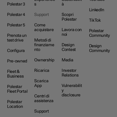
Polestar 3
s
à
LinkedIn
Polestar 4
Support
Scopri
Polestar
TikTok
Polestar 5
Come
acquistare
Lavora con
Polestar
noi
Prenota un
Community
test drive
Metodi di
finanziame
Design
Design
nto
Contest
Configura
Community
Ownership
Media
Pre-owned
Ricarica
Investor
Fleet &
Relations
Business
Scarica
App
Vulnerabilit
Polestar
y
Fleet Portal
disclosure
Centri di
assistenza
Polestar
Location
Support