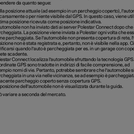
pendere da quanto segue:
la posizione attuale (ad esempio in un parcheggio coperto), l'aut
carsamente o per niente visibile dal GPS. In questo caso, viene util
ltima posizione ricevuta come posizione indicativa.
utomobile non ha inviato dati ai server Polestar Connect dopo che 
cheggiata. La posizione viene inviata a Polestar ogni volta che es
ne parcheggiata. Se l'automobile non presenta copertura di rete, l
izione non è stata registrata e, pertanto, non è visibile nella app. C
ificarsi quando l'auto è parcheggiata per es. in un garage con cop
rete scadente.
estar Connect localizza l'automobile sfruttando la tecnologia GPS
rdinate GPS sono tradotte in indirizzi di facile comprensione, ad
empio nomi di vie. Pertanto, potrebbe sembrare che l'automobile s
cheggiata in una via nelle vicinanze, se ad esempio è parcheggiat
iacente parcheggio coperto senza copertura GPS.
posizione dell'automobile non è visualizzata durante la guida.
ò variare a seconda del mercato.