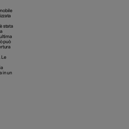
omobile
izzata
è stata
sa
'ultima
iò può
ertura
. Le
ia
a in un