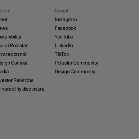
opri
Social
enti
Instagram
ews
Facebook
stenibilità
YouTube
opri Polestar
LinkedIn
vora con noi
TikTok
sign Contest
Polestar Community
edia
Design Community
vestor Relations
lnerability disclosure