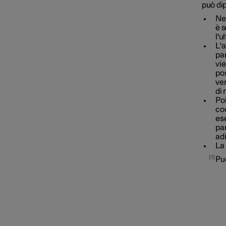
può di
Nel
è s
l'u
L'a
par
vie
pos
ver
di 
Pol
coo
es
par
ad
La 
1
Pu