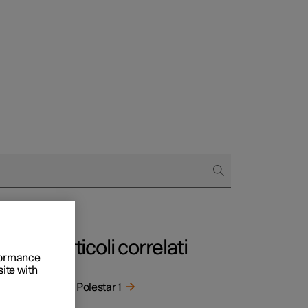
to e aziende
quistare
di finanziamento
Articoli correlati
rformance
site with
App Polestar 1