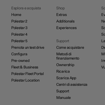
Esplora e acquista
Shop
Sc
Home
Extras
Ev
Polestar 2
Additionals
N
Polestar 3
Experiences
So
Polestar 4
Sc
Polestar 5
Support
La
Prenota un test drive
Come acquistare
De
Configura
Metodi di
M
finanziamento
Pre-owned
In
Ownership
Fleet & Business
Vu
Ricarica
Polestar Fleet Portal
Scarica App
Polestar Location
Centri di assistenza
Support
Manuale