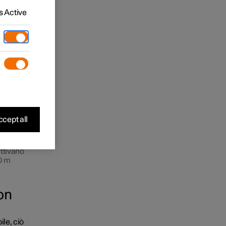
bile su
 Active
mente.
eguenti
cept all
attivano
00 m
con
ile, ciò