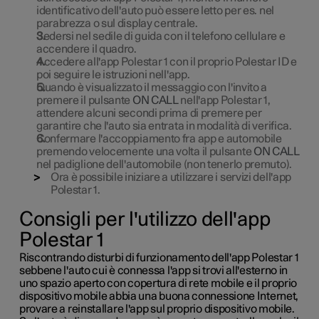
identificativo dell'auto può essere letto per es. nel
parabrezza o sul display centrale.
Sedersi nel sedile di guida con il telefono cellulare e
accendere il quadro.
Accedere all'app
Polestar 1
con il proprio Polestar ID e
poi seguire le istruzioni nell'app.
Quando è visualizzato il messaggio con l'invito a
premere il pulsante
ON CALL
nell'app
Polestar 1
,
attendere alcuni secondi prima di premere per
garantire che l'auto sia entrata in modalità di verifica.
Confermare l'accoppiamento fra app e automobile
premendo velocemente una volta il pulsante
ON CALL
nel padiglione dell'automobile (non tenerlo premuto).
Ora è possibile iniziare a utilizzare i servizi dell'app
Polestar 1
.
Consigli per l'utilizzo dell'app
Polestar 1
Riscontrando disturbi di funzionamento dell'app
Polestar 1
sebbene l'auto cui è connessa l'app si trovi all'esterno in
uno spazio aperto con copertura di rete mobile e il proprio
dispositivo mobile abbia una buona connessione Internet,
provare a reinstallare l'app sul proprio dispositivo mobile.