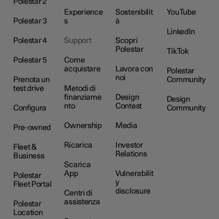
Polestar 2
Experience
Sostenibilit
YouTube
Polestar 3
s
à
LinkedIn
Polestar 4
Support
Scopri
Polestar
TikTok
Polestar 5
Come
acquistare
Lavora con
Polestar
noi
Prenota un
Community
test drive
Metodi di
finanziame
Design
Design
nto
Contest
Configura
Community
Ownership
Media
Pre-owned
Ricarica
Investor
Fleet &
Relations
Business
Scarica
App
Vulnerabilit
Polestar
y
Fleet Portal
disclosure
Centri di
assistenza
Polestar
Location