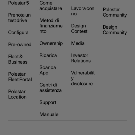
Polestar 5
Come
acquistare
Lavora con
Polestar
noi
Prenota un
Community
test drive
Metodi di
finanziame
Design
Design
nto
Contest
Configura
Community
Ownership
Media
Pre-owned
Ricarica
Investor
Fleet &
Relations
Business
Scarica
App
Vulnerabilit
Polestar
y
Fleet Portal
disclosure
Centri di
assistenza
Polestar
Location
Support
Manuale