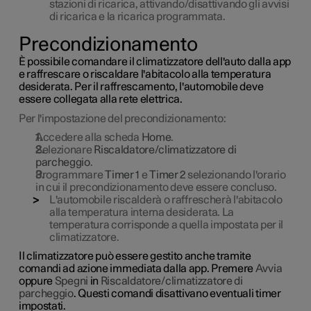
stazioni di ricarica, attivando/disattivando gli avvisi
di ricarica e la ricarica programmata.
Precondizionamento
È possibile comandare il climatizzatore dell'auto dalla app
e raffrescare o riscaldare l'abitacolo alla temperatura
desiderata. Per il raffrescamento, l'automobile deve
essere collegata alla rete elettrica.
Per l'impostazione del precondizionamento:
Accedere alla scheda
Home
.
Selezionare
Riscaldatore/climatizzatore di
parcheggio
.
Programmare
Timer 1
e
Timer 2
selezionando l'orario
in cui il precondizionamento deve essere concluso.
L'automobile riscalderà o raffrescherà l'abitacolo
alla temperatura interna desiderata. La
temperatura corrisponde a quella impostata per il
climatizzatore.
Il climatizzatore può essere gestito anche tramite
comandi ad azione immediata dalla app. Premere
Avvia
oppure
Spegni
in
Riscaldatore/climatizzatore di
parcheggio
. Questi comandi disattivano eventuali timer
impostati.