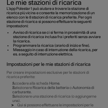
Le mie stazioni di ricarica
L'app
Polestar 1
può aiutare a trovare la stazione di
ricarica più vicina e consente la memorizzazione di un
elenco con le 8 stazioni di ricarica preferite. Per ogni
stazione di ricarica si possono effettuare le seguenti
impostazioni:
Avviso di ricarica se ci si ferma in prossimità di una
stazione di ricarica inclusa fra i preferiti senza avviare
la ricarica.
Programmare la ricarica (orario di inizio e fine).
Messaggio in caso di interruzione della ricarica, per
es. a seguito di interruzione elettrica.
Impostazioni per le mie stazioni di ricarica
Per creare impostazioni esclusive per le stazioni di
ricarica preferite:
Accedere alla scheda
Home
.
Selezionare
Ricarica della batteria
o
Autonomia di
carburante
.
Selezionare una stazione di ricarica (o aggiungerne
una).
Qui si possono effettuare le impostazioni per le