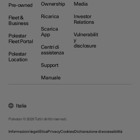
Ownership
Media
Pre-owned
Ricarica
Investor
Fleet &
Relations
Business
Scarica
App
Vulnerabilit
Polestar
y
Fleet Portal
disclosure
Centri di
assistenza
Polestar
Location
Support
Manuale
Italia
Polestar © 2026 Tutti i diritti riservati.
Informazioni legali
Etica
Privacy
Cookies
Dichiarazione di accessibilità