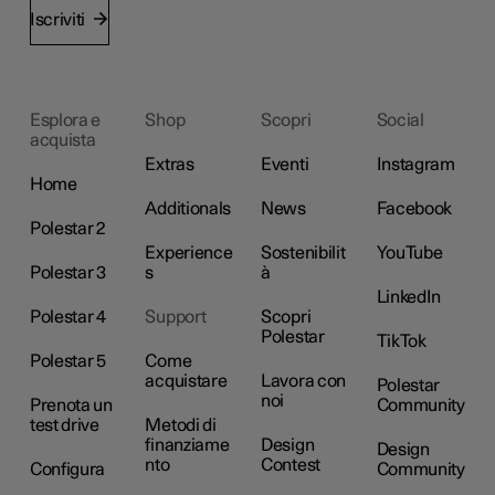
Iscriviti
Esplora e
Shop
Scopri
Social
acquista
Extras
Eventi
Instagram
Home
Additionals
News
Facebook
Polestar 2
Experience
Sostenibilit
YouTube
Polestar 3
s
à
LinkedIn
Polestar 4
Support
Scopri
Polestar
TikTok
Polestar 5
Come
acquistare
Lavora con
Polestar
noi
Prenota un
Community
test drive
Metodi di
finanziame
Design
Design
nto
Contest
Configura
Community