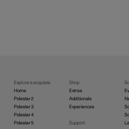
Esplora e acquista
Shop
Sc
Home
Extras
Ev
Polestar 2
Additionals
N
Polestar 3
Experiences
So
Polestar 4
Sc
Polestar 5
Support
La