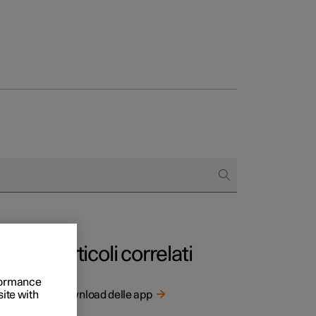
to e aziende
quistare
di finanziamento
Articoli correlati
rformance
site with
Download delle app