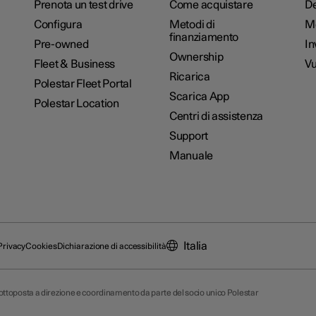
Prenota un test drive
Come acquistare
De
Configura
Metodi di
M
finanziamento
Pre-owned
In
Ownership
Fleet & Business
Vu
Ricarica
Polestar Fleet Portal
Scarica App
Polestar Location
Centri di assistenza
Support
Manuale
Italia
Privacy
Cookies
Dichiarazione di accessibilità
 sottoposta a direzione e coordinamento da parte del socio unico Polestar