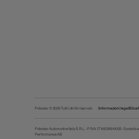
Polestar © 2026 Tutti i diritti riservati.
Informazioni legali
Etica
Polestar Automotive Italy S.R.L. - P.IVA. IT 16639841002 - Società
Performance AB