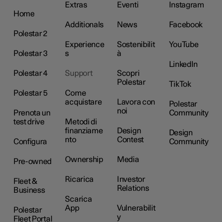
Extras
Eventi
Instagram
Home
Additionals
News
Facebook
Polestar 2
Experience
Sostenibilit
YouTube
Polestar 3
s
à
LinkedIn
Polestar 4
Support
Scopri
Polestar
TikTok
Polestar 5
Come
acquistare
Lavora con
Polestar
noi
Prenota un
Community
test drive
Metodi di
finanziame
Design
Design
nto
Contest
Configura
Community
Ownership
Media
Pre-owned
Ricarica
Investor
Fleet &
Relations
Business
Scarica
App
Vulnerabilit
Polestar
y
Fleet Portal