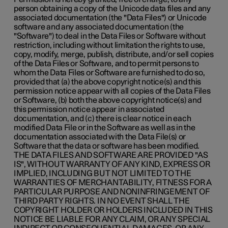
person obtaining a copy of the Unicode data files and any
associated documentation (the "Data Files") or Unicode
software and any associated documentation (the
"Software") to deal in the Data Files or Software without
restriction, including without limitation the rights to use,
copy, modify, merge, publish, distribute, and/or sell copies
of the Data Files or Software, and to permit persons to
whom the Data Files or Software are furnished to do so,
provided that (a) the above copyright notice(s) and this
permission notice appear with all copies of the Data Files
or Software, (b) both the above copyright notice(s) and
this permission notice appear in associated
documentation, and (c) there is clear notice in each
modified Data File or in the Software as well as in the
documentation associated with the Data File(s) or
Software that the data or software has been modified.
THE DATA FILES AND SOFTWARE ARE PROVIDED "AS
IS", WITHOUT WARRANTY OF ANY KIND, EXPRESS OR
IMPLIED, INCLUDING BUT NOT LIMITED TO THE
WARRANTIES OF MERCHANTABILITY, FITNESS FOR A
PARTICULAR PURPOSE AND NONINFRINGEMENT OF
THIRD PARTY RIGHTS. IN NO EVENT SHALL THE
COPYRIGHT HOLDER OR HOLDERS INCLUDED IN THIS
NOTICE BE LIABLE FOR ANY CLAIM, OR ANY SPECIAL