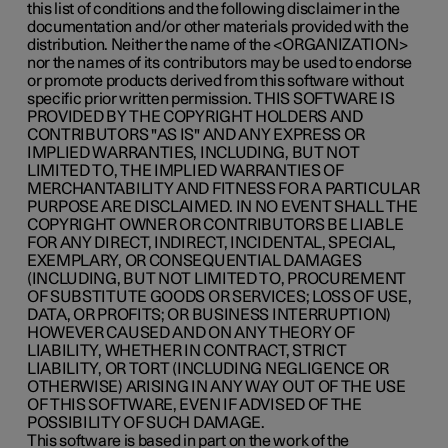
this list of conditions and the following disclaimer in the
documentation and/or other materials provided with the
distribution. Neither the name of the <ORGANIZATION>
nor the names of its contributors may be used to endorse
or promote products derived from this software without
specific prior written permission. THIS SOFTWARE IS
PROVIDED BY THE COPYRIGHT HOLDERS AND
CONTRIBUTORS "AS IS" AND ANY EXPRESS OR
IMPLIED WARRANTIES, INCLUDING, BUT NOT
LIMITED TO, THE IMPLIED WARRANTIES OF
MERCHANTABILITY AND FITNESS FOR A PARTICULAR
PURPOSE ARE DISCLAIMED. IN NO EVENT SHALL THE
COPYRIGHT OWNER OR CONTRIBUTORS BE LIABLE
FOR ANY DIRECT, INDIRECT, INCIDENTAL, SPECIAL,
EXEMPLARY, OR CONSEQUENTIAL DAMAGES
(INCLUDING, BUT NOT LIMITED TO, PROCUREMENT
OF SUBSTITUTE GOODS OR SERVICES; LOSS OF USE,
DATA, OR PROFITS; OR BUSINESS INTERRUPTION)
HOWEVER CAUSED AND ON ANY THEORY OF
LIABILITY, WHETHER IN CONTRACT, STRICT
LIABILITY, OR TORT (INCLUDING NEGLIGENCE OR
OTHERWISE) ARISING IN ANY WAY OUT OF THE USE
OF THIS SOFTWARE, EVEN IF ADVISED OF THE
POSSIBILITY OF SUCH DAMAGE.
This software is based in part on the work of the