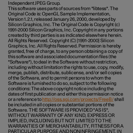
Independent JPEG Group.
This software uses parts of sources from "libtess". The
Original Code is: OpenGL Sample Implementation,
Version 1.2.1, released January 26, 2000, developed by
Silicon Graphics, Inc. The Original Code is Copyright (c)
1991-2000 Silicon Graphics, Inc. Copyright in any portions
created by third parties is as indicated elsewhere herein.
All Rights Reserved. Copyright (C) [1991-2000] Silicon
Graphics, Inc. All Rights Reserved. Permission is hereby
granted, free of charge, to any person obtaining a copy of
this software and associated documentation files (the
"Software"), to deal in the Software without restriction,
including without limitation the rights to use, copy, modify,
merge, publish, distribute, sublicense, and/or sell copies
of the Software, and to permit persons to whom the
Software is furnished to do so, subject to the following
conditions: The above copyright notice including the
dates of first publication and either this permission notice
or a reference to
http://oss.sgi.com/projects/FreeB/
shall
be included in all copies or substantial portions of the
Software. THE SOFTWARE IS PROVIDED "AS IS",
WITHOUT WARRANTY OF ANY KIND, EXPRESS OR
IMPLIED, INCLUDING BUT NOT LIMITED TO THE
WARRANTIES OF MERCHANTABILITY, FITNESS FOR A
PARTICULAR PURPOSE AND NONINFRINGEMENT. IN