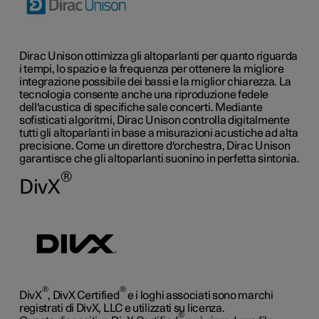
Dirac Unison ottimizza gli altoparlanti per quanto riguarda
i tempi, lo spazio e la frequenza per ottenere la migliore
integrazione possibile dei bassi e la miglior chiarezza. La
tecnologia consente anche una riproduzione fedele
dell'acustica di specifiche sale concerti. Mediante
sofisticati algoritmi, Dirac Unison controlla digitalmente
tutti gli altoparlanti in base a misurazioni acustiche ad alta
precisione. Come un direttore d'orchestra, Dirac Unison
garantisce che gli altoparlanti suonino in perfetta sintonia.
®
DivX
®
®
DivX
, DivX Certified
e i loghi associati sono marchi
registrati di DivX, LLC e utilizzati su licenza.
®