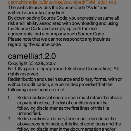
carmultimedia.jp/linux/oss/download/TVM_8351_013
The website provides the Source Code "As Is" and
without warranty of any kind.
By downloading Source Code, you expressly assume all
risk and liability associated with downloading and using
the Source Code and complying with the user
agreements that accompany each Source Code.
Please note that we cannot respond to any inquiries
regarding the source code.
camellia:1.2.0
Copyright (c) 2006, 2007
NTT (Nippon Telegraph and Telephone Corporation). All
rights reserved.
Redistribution and use in source and binary forms, with or
without modification, are permitted provided that the
following conditions are met:
Redistributions of source code must retain the above
copyright notice, this list of conditions and the
following disclaimer as the first lines of this file
unmodified.
Redistributions in binary form must reproduce the
above copyright notice, this list of conditions and the
following disclaimer in the documentation and/or