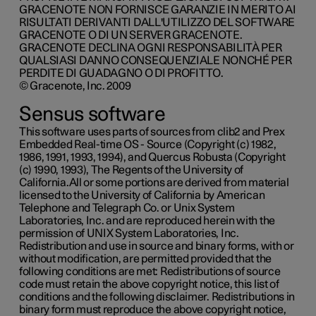
GRACENOTE NON FORNISCE GARANZIE IN MERITO AI
RISULTATI DERIVANTI DALL'UTILIZZO DEL SOFTWARE
GRACENOTE O DI UN SERVER GRACENOTE.
GRACENOTE DECLINA OGNI RESPONSABILITÀ PER
QUALSIASI DANNO CONSEQUENZIALE NONCHÉ PER
PERDITE DI GUADAGNO O DI PROFITTO.
© Gracenote, Inc. 2009
Sensus software
This software uses parts of sources from clib2 and Prex
Embedded Real-time OS - Source (Copyright (c) 1982,
1986, 1991, 1993, 1994), and Quercus Robusta (Copyright
(c) 1990, 1993), The Regents of the University of
California.All or some portions are derived from material
licensed to the University of California by American
Telephone and Telegraph Co. or Unix System
Laboratories, Inc. and are reproduced herein with the
permission of UNIX System Laboratories, Inc.
Redistribution and use in source and binary forms, with or
without modification, are permitted provided that the
following conditions are met: Redistributions of source
code must retain the above copyright notice, this list of
conditions and the following disclaimer. Redistributions in
binary form must reproduce the above copyright notice,