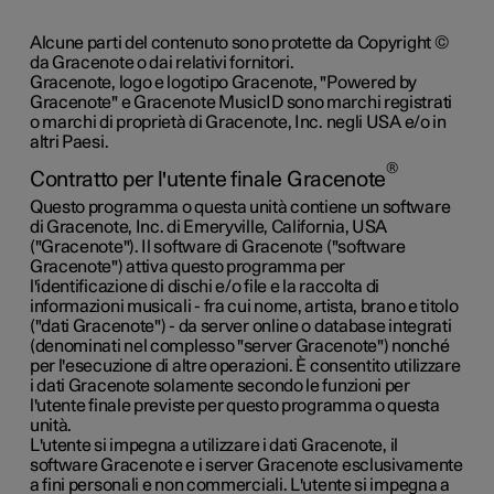
Alcune parti del contenuto sono protette da Copyright ©
da Gracenote o dai relativi fornitori.
Gracenote, logo e logotipo Gracenote, "Powered by
Gracenote" e Gracenote MusicID sono marchi registrati
o marchi di proprietà di Gracenote, Inc. negli USA e/o in
altri Paesi.
®
Contratto per l'utente finale Gracenote
Questo programma o questa unità contiene un software
di Gracenote, Inc. di Emeryville, California, USA
("Gracenote"). Il software di Gracenote ("software
Gracenote") attiva questo programma per
l'identificazione di dischi e/o file e la raccolta di
informazioni musicali - fra cui nome, artista, brano e titolo
("dati Gracenote") - da server online o database integrati
(denominati nel complesso "server Gracenote") nonché
per l'esecuzione di altre operazioni. È consentito utilizzare
i dati Gracenote solamente secondo le funzioni per
l'utente finale previste per questo programma o questa
unità.
L'utente si impegna a utilizzare i dati Gracenote, il
software Gracenote e i server Gracenote esclusivamente
a fini personali e non commerciali. L'utente si impegna a