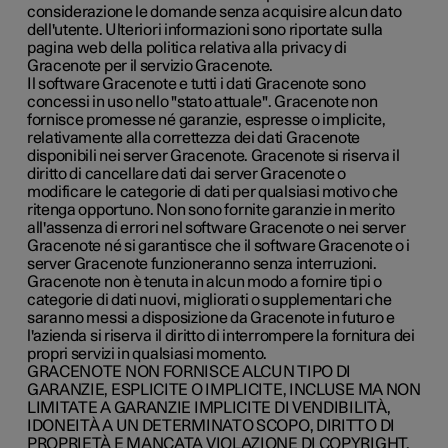
considerazione le domande senza acquisire alcun dato
dell'utente. Ulteriori informazioni sono riportate sulla
pagina web della politica relativa alla privacy di
Gracenote per il servizio Gracenote.
Il software Gracenote e tutti i dati Gracenote sono
concessi in uso nello "stato attuale". Gracenote non
fornisce promesse né garanzie, espresse o implicite,
relativamente alla correttezza dei dati Gracenote
disponibili nei server Gracenote. Gracenote si riserva il
diritto di cancellare dati dai server Gracenote o
modificare le categorie di dati per qualsiasi motivo che
ritenga opportuno. Non sono fornite garanzie in merito
all'assenza di errori nel software Gracenote o nei server
Gracenote né si garantisce che il software Gracenote o i
server Gracenote funzioneranno senza interruzioni.
Gracenote non è tenuta in alcun modo a fornire tipi o
categorie di dati nuovi, migliorati o supplementari che
saranno messi a disposizione da Gracenote in futuro e
l'azienda si riserva il diritto di interrompere la fornitura dei
propri servizi in qualsiasi momento.
GRACENOTE NON FORNISCE ALCUN TIPO DI
GARANZIE, ESPLICITE O IMPLICITE, INCLUSE MA NON
LIMITATE A GARANZIE IMPLICITE DI VENDIBILITÀ,
IDONEITÀ A UN DETERMINATO SCOPO, DIRITTO DI
PROPRIETÀ E MANCATA VIOLAZIONE DI COPYRIGHT.