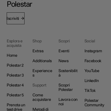
Polestar
Iscriviti
Esplora e
Shop
Scopri
Social
acquista
Extras
Eventi
Instagram
Home
Additionals
News
Facebook
Polestar 2
Experience
Sostenibilit
YouTube
Polestar 3
s
à
LinkedIn
Polestar 4
Support
Scopri
Polestar
TikTok
Polestar 5
Come
acquistare
Lavora con
Polestar
noi
Prenota un
Community
test drive
Metodi di