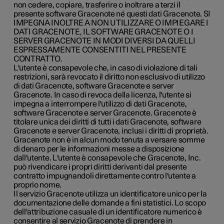
non cedere, copiare, trasferire o inoltrare a terzi il
presente software Gracenote né questi dati Gracenote. SI
IMPEGNA INOLTRE A NON UTILIZZARE O IMPIEGARE I
DATI GRACENOTE, IL SOFTWARE GRACENOTE O I
SERVER GRACENOTE IN MODI DIVERSI DA QUELLI
ESPRESSAMENTE CONSENTITI NEL PRESENTE
CONTRATTO.
L'utente è consapevole che, in caso di violazione di tali
restrizioni, sarà revocato il diritto non esclusivo di utilizzo
di dati Gracenote, software Gracenote e server
Gracenote. In caso di revoca della licenza, l'utente si
impegna a interrompere l'utilizzo di dati Gracenote,
software Gracenote e server Gracenote. Gracenote è
titolare unica dei diritti di tutti i dati Gracenote, software
Gracenote e server Gracenote, inclusi i diritti di proprietà.
Gracenote non è in alcun modo tenuta a versare somme
di denaro per le informazioni messe a disposizione
dall'utente. L'utente è consapevole che Gracenote, Inc.
può rivendicare i propri diritti derivanti dal presente
contratto impugnandoli direttamente contro l'utente a
proprio nome.
Il servizio Gracenote utilizza un identificatore unico per la
documentazione delle domande a fini statistici. Lo scopo
dell'attribuzione casuale di un identificatore numerico è
consentire al servizio Gracenote di prendere in