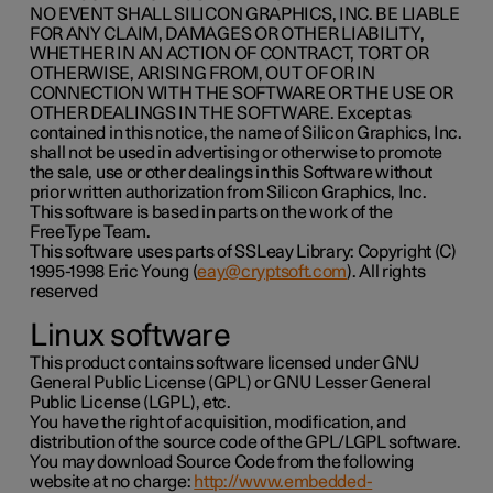
NO EVENT SHALL SILICON GRAPHICS, INC. BE LIABLE
FOR ANY CLAIM, DAMAGES OR OTHER LIABILITY,
WHETHER IN AN ACTION OF CONTRACT, TORT OR
OTHERWISE, ARISING FROM, OUT OF OR IN
CONNECTION WITH THE SOFTWARE OR THE USE OR
OTHER DEALINGS IN THE SOFTWARE. Except as
contained in this notice, the name of Silicon Graphics, Inc.
shall not be used in advertising or otherwise to promote
the sale, use or other dealings in this Software without
prior written authorization from Silicon Graphics, Inc.
This software is based in parts on the work of the
FreeType Team.
This software uses parts of SSLeay Library: Copyright (C)
1995-1998 Eric Young (
eay@cryptsoft.com
). All rights
reserved
Linux software
This product contains software licensed under GNU
General Public License (GPL) or GNU Lesser General
Public License (LGPL), etc.
You have the right of acquisition, modification, and
distribution of the source code of the GPL/LGPL software.
You may download Source Code from the following
website at no charge:
http://www.embedded-