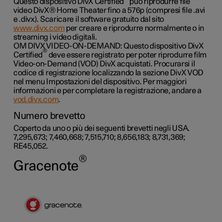
Questo dispositivo DivX Certified
può riprodurre file
video DivX® Home Theater fino a 576p (compresi file .avi
e .divx). Scaricare il software gratuito dal sito
www.divx.com
per creare e riprodurre normalmente o in
streaming i video digitali.
OM DIVX VIDEO-ON-DEMAND: Questo dispositivo DivX
®
Certified
deve essere registrato per poter riprodurre film
Video-on-Demand (VOD) DivX acquistati. Procurarsi il
codice di registrazione localizzando la sezione DivX VOD
nel menu Impostazioni del dispositivo. Per maggiori
informazioni e per completare la registrazione, andare a
vod.divx.com
.
Numero brevetto
Coperto da uno o più dei seguenti brevetti negli USA.
7,295,673; 7,460,668; 7,515,710; 8,656,183; 8,731,369;
RE45,052.
®
Gracenote