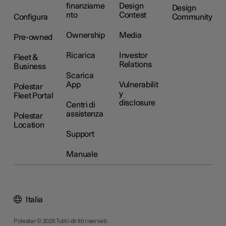
finanziame
Design
Design
nto
Contest
Configura
Community
Ownership
Media
Pre-owned
Ricarica
Investor
Fleet &
Relations
Business
Scarica
App
Vulnerabilit
Polestar
y
Fleet Portal
disclosure
Centri di
assistenza
Polestar
Location
Support
Manuale
Italia
Polestar © 2026 Tutti i diritti riservati.