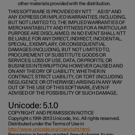
other materials provided with the distribution.
THIS SOFTWARE IS PROVIDED BY NTT ``AS IS'' AND
ANY EXPRESS OR IMPLIED WARRANTIES, INCLUDING,
BUT NOT LIMITED TO, THE IMPLIED WARRANTIES OF
MERCHANTABILITY AND FITNESS FOR A PARTICULAR
PURPOSE ARE DISCLAIMED. IN NO EVENT SHALL NTT
BE LIABLE FOR ANY DIRECT, INDIRECT, INCIDENTAL,
SPECIAL, EXEMPLARY, OR CONSEQUENTIAL
DAMAGES (INCLUDING, BUT NOT LIMITED TO,
PROCUREMENT OF SUBSTITUTE GOODS OR
SERVICES; LOSS OF USE, DATA, OR PROFITS; OR
BUSINESS INTERRUPTION) HOWEVER CAUSED AND
ON ANY THEORY OF LIABILITY, WHETHER IN
CONTRACT, STRICT LIABILITY, OR TORT (INCLUDING
NEGLIGENCE OR OTHERWISE) ARISING IN ANY WAY
OUT OF THE USE OF THIS SOFTWARE, EVEN IF
ADVISED OF THE POSSIBILITY OF SUCH DAMAGE.
Unicode: 5.1.0
COPYRIGHT AND PERMISSION NOTICE
Copyright c 1991-2013 Unicode, Inc. All rights reserved.
Distributed under the Terms of Use in
http://www.unicode.org/copyright.html
.
Permission is hereby granted, free of charge, to any