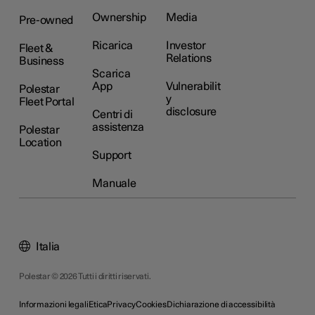
Ownership
Media
Pre-owned
Ricarica
Investor
Fleet &
Relations
Business
Scarica
App
Vulnerabilit
Polestar
y
Fleet Portal
disclosure
Centri di
assistenza
Polestar
Location
Support
Manuale
Italia
Polestar © 2026 Tutti i diritti riservati.
Informazioni legali
Etica
Privacy
Cookies
Dichiarazione di accessibilità