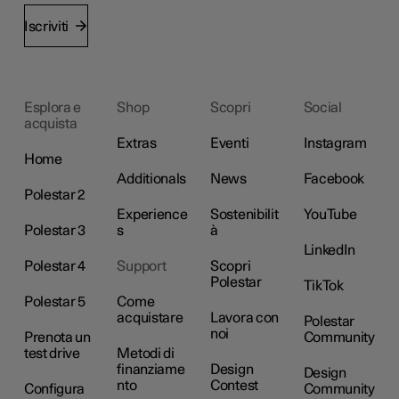
Iscriviti
Esplora e
Shop
Scopri
Social
acquista
Extras
Eventi
Instagram
Home
Additionals
News
Facebook
Polestar 2
Experience
Sostenibilit
YouTube
Polestar 3
s
à
LinkedIn
Polestar 4
Support
Scopri
Polestar
TikTok
Polestar 5
Come
acquistare
Lavora con
Polestar
noi
Prenota un
Community
test drive
Metodi di
finanziame
Design
Design
nto
Contest
Configura
Community