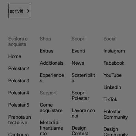
Iscriviti
Esplora e
Shop
Scopri
Social
acquista
Extras
Eventi
Instagram
Home
Additionals
News
Facebook
Polestar 2
Experience
Sostenibilit
YouTube
Polestar 3
s
à
LinkedIn
Polestar 4
Support
Scopri
Polestar
TikTok
Polestar 5
Come
acquistare
Lavora con
Polestar
noi
Prenota un
Community
test drive
Metodi di
finanziame
Design
Design
nto
Contest
Configura
Community