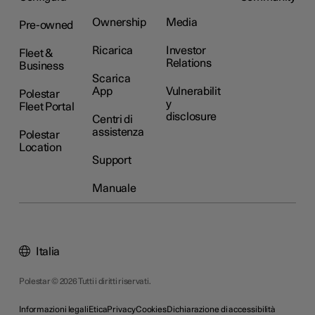
Ownership
Media
Pre-owned
Ricarica
Investor
Fleet &
Relations
Business
Scarica
App
Vulnerabilit
Polestar
y
Fleet Portal
disclosure
Centri di
assistenza
Polestar
Location
Support
Manuale
Italia
Polestar © 2026 Tutti i diritti riservati.
Informazioni legali
Etica
Privacy
Cookies
Dichiarazione di accessibilità