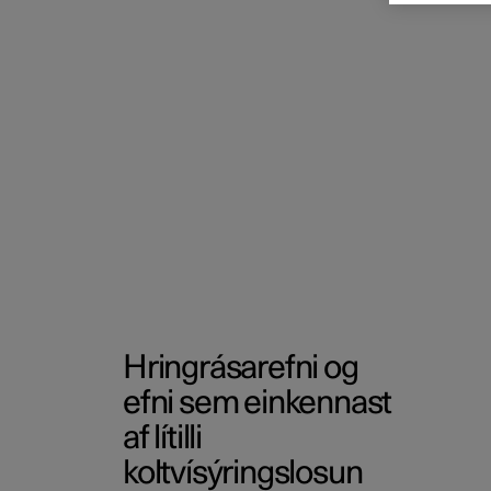
Hringrásarefni og
efni sem einkennast
af lítilli
koltvísýringslosun