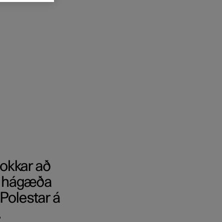
 okkar að
og hágæða
Polestar á
.