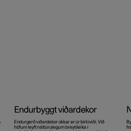
Endurbyggt viðardekor
N
%
Endurgerð viðardekor okkar er úr birkiviði. Við
By
höfum leyft náttúrulegum breytileika í
fr