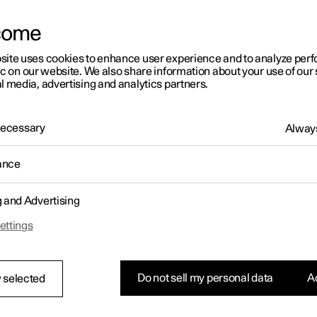
a alla verðlista
tabréfi
ast í nýjum glugga)
come
site uses cookies to enhance user experience and to analyze pe
ic on our website. We also share information about your use of our 
l media, advertising and analytics partners.
 Necessary
Always
ance
g and Advertising
ettings
Do not sell my personal data
Ac
 selected