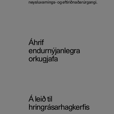
neysluvarnings- og eftiriðnaðarúrgangi.
Áhrif
endurnýjanlegra
orkugjafa
Á leið til
hringrásarhagkerfis