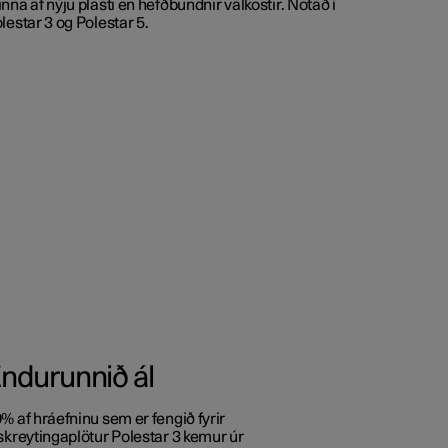
nna af nýju plasti en hefðbundnir valkostir. Notað í
lestar 3 og Polestar 5.
ndurunnið ál
% af hráefninu sem er fengið fyrir
skreytingaplötur Polestar 3 kemur úr