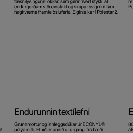
tæknilýsingunni okkar, sem gerir hvert stykki af
mi
endurgerðum viði einstakt og skapar svigrúm fyrir
Po
hagkvæma framleiðsluferla. Eiginleikar í Polestar 2.
Endurunnin textílefni
E
Grunnmottur og innleggsdúkar úr ECONYL®
80
að
pólýamíði. Efnið er unnið úr úrgangi frá bæði
ál