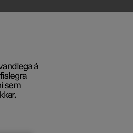
 vandlega á
fislegra
ni sem
kkar.