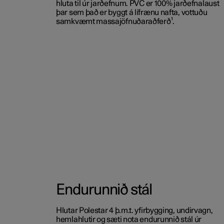
hluta til úr jarðefnum. PVC er 100% jarðefnalaust
þar sem það er byggt á lífrænu nafta, vottuðu
samkvæmt massajöfnuðaraðferð¹.
Endurunnið stál
Hlutar Polestar 4 þ.m.t. yfirbygging, undirvagn,
hemlahlutir og sæti nota endurunnið stál úr