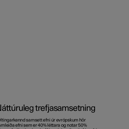
áttúruleg trefjasamsetning
ltingarkennd samsett efni úr evrópskum hör
amleiða efni sem er 40% léttara og notar 50%