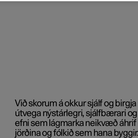
Við skorum á okkur sjálf og birgja
útvega nýstárlegri, sjálfbærari 
efni sem lágmarka neikvæð áhrif 
jörðina og fólkið sem hana byggir