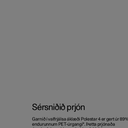
Sérsniðið prjón
Garnið í valfrjálsa áklæði Polestar 4 er gert úr 89
endurunnum PET-úrgangi*. Þetta prjónaða