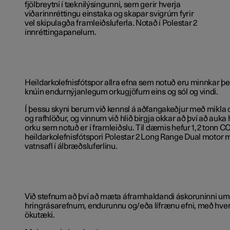
fjölbreytni í tæknilýsingunni, sem gerir hverja
viðarinnréttingu einstaka og skapar svigrúm fyrir
vel skipulagða framleiðsluferla. Notað í Polestar 2
innréttingapanelum.
Heildarkolefnisfótspor allra efna sem notuð eru minnkar þe
knúin endurnýjanlegum orkugjöfum eins og sól og vindi.
Í þessu skyni berum við kennsl á aðfangakeðjur með mikla o
og rafhlöður, og vinnum við hlið birgja okkar að því að auka
orku sem notuð er í framleiðslu. Til dæmis hefur 1,2 tonn CO
heildarkolefnisfótspori Polestar 2 Long Range Dual motor 
vatnsafl í álbræðsluferlinu.
Við stefnum að því að mæta áframhaldandi áskoruninni um
hringrásarefnum, endurunnu og/eða lífrænu efni, með hver
ökutæki.