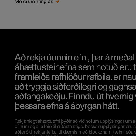
Meira um hringrás
Að rekja óunnin efni, þar á meðal 
áhættusteinefna sem notuð eru ti
framleiða rafhlöður rafbíla, er nau
að tryggja siðferðilegri og gagns
aðfangakeðju. Finndu út hvernig 
þessara efna á ábyrgan hátt.
Rekjanlegt áhættuefni þýðir að við höfum upplýsingar um 
bílnum og alla leið til síðasta stigs. Þessar upplýsingar eru
aðferð til rekjanleika, til dæmis með blockchain-tækni eða v