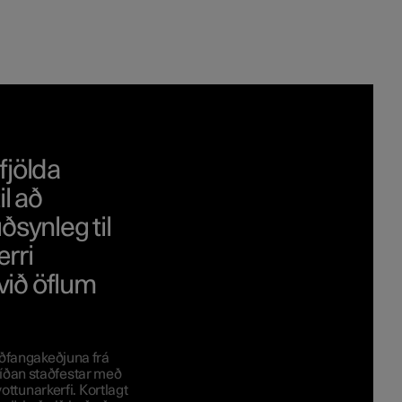
fjölda
l að
ðsynleg til
ærri
við öflum
aðfangakeðjuna frá
 síðan staðfestar með
ottunarkerfi. Kortlagt