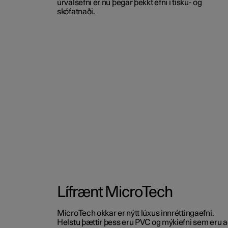
úrvalsefni er nú þegar þekkt efni í tísku- og
skófatnaði.
Lífrænt MicroTech
MicroTech okkar er nýtt lúxus innréttingaefni.
Helstu þættir þess eru PVC og mýkiefni sem eru 