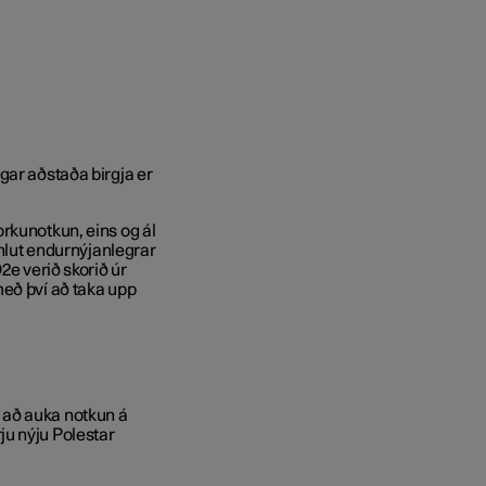
gar aðstaða birgja er
rkunotkun, eins og ál
 hlut endurnýjanlegrar
2e verið skorið úr
með því að taka upp
 að auka notkun á
ju nýju Polestar