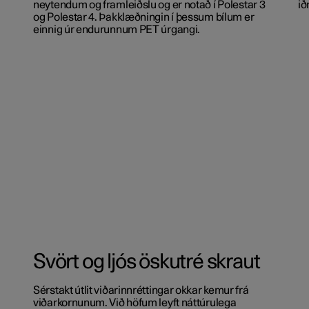
neytendum og framleiðslu og er notað í Polestar 3
ið
og Polestar 4. Þakklæðningin í þessum bílum er
einnig úr endurunnum PET úrgangi.
Svört og ljós öskutré skraut
Sérstakt útlit viðarinnréttingar okkar kemur frá
viðarkornunum. Við höfum leyft náttúrulega