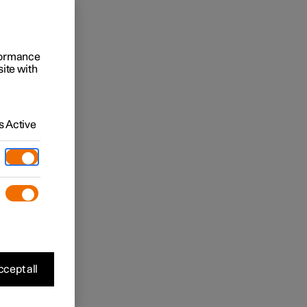
rformance
site with
 Active
cept all