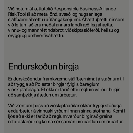
Við notum áhættutólið Responsible Business Alliance
Risk Tool til að meta lönd, svæði og hugsanlega
sjálfbærniáhættu í aðfangakeðjunni. Áhættuþættirnir sem
við leitum að eru meðal annars landfræðileg áhætta,
vinnu- og mannréttindabrot, viðskiptasiðferði, heilsu og
öryggi og umhverfisáhættu.
Endurskoðun birgja
Endurskoðendur framkvæma sjálfbærnimat á staðnum til
að tryggja að Polestar birgjar fylgi siðareglum
viðskiptafélaga. Ef ekki er farið eftir reglum verður birgir
að samþykkja áætlun um úrbætur.
Við væntum þess að viðskiptaaðilar okkar tryggi stöðuga
endurbætur á vinnuskilyrðum innan sinna stofnana. Komi í
ljós að ekki er farið að reglum verður birgir að greina
rótarástæður og koma sér saman um áætlun um úrbætur.