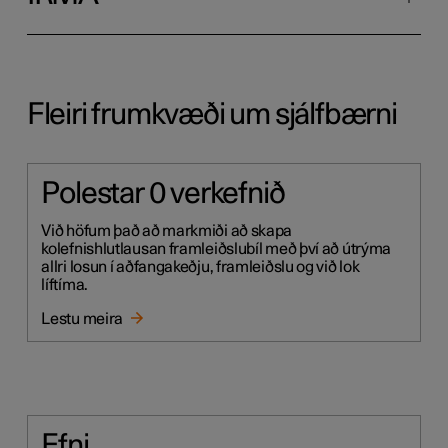
Fleiri frumkvæði um sjálfbærni
Polestar 0 verkefnið
Við höfum það að markmiði að skapa
kolefnishlutlausan framleiðslubíl með því að útrýma
allri losun í aðfangakeðju, framleiðslu og við lok
líftíma.
Lestu meira
Efni