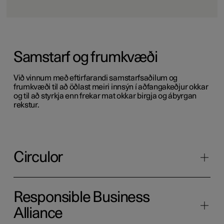
Samstarf og frumkvæði
Við vinnum með eftirfarandi samstarfsaðilum og
frumkvæði til að öðlast meiri innsýn í aðfangakeðjur okkar
og til að styrkja enn frekar mat okkar birgja og ábyrgan
rekstur.
Circulor
Responsible Business
Alliance