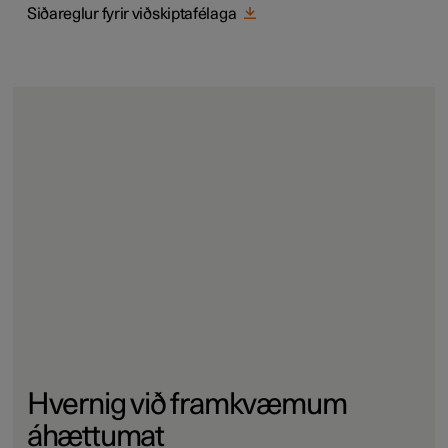
Siðareglur fyrir viðskiptafélaga
Hvernig við framkvæmum
áhættumat