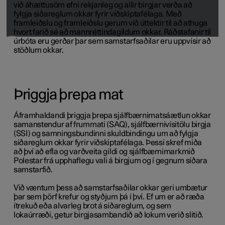
við áhættusöm efni rekjanleg og allir birgjar verða að
fylgja siðareglum okkar fyrir viðskiptafélaga. Með
framleiðslu og framleiðslu gerum við úttektir til að athuga
hvort farið sé að mannréttindagildum okkar. Ráðstafanir til
úrbóta eru gerðar þar sem samstarfsaðilar eru uppvísir að
stöðlum okkar.
Þriggja þrepa mat
Áframhaldandi þriggja þrepa sjálfbærnimatsáætlun okkar
samanstendur af frummati (SAQ), sjálfbærnivísitölu birgja
(SSI) og samningsbundinni skuldbindingu um að fylgja
siðareglum okkar fyrir viðskiptafélaga. Þessi skref miða
að því að efla og varðveita gildi og sjálfbærnimarkmið
Polestar frá upphaflegu vali á birgjum og í gegnum síðara
samstarfið.
Við væntum þess að samstarfsaðilar okkar geri umbætur
þar sem þörf krefur og styðjum þá í því. Ef um er að ræða
ítrekuð eða alvarleg brot á siðareglum, og sem
lokaúrræði, getur birgjasambandið að lokum verið slitið.