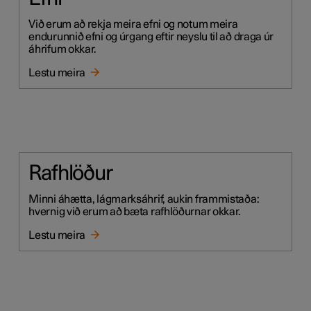
Við erum að rekja meira efni og notum meira
endurunnið efni og úrgang eftir neyslu til að draga úr
áhrifum okkar.
Lestu meira
Rafhlöður
Minni áhætta, lágmarksáhrif, aukin frammistaða:
hvernig við erum að bæta rafhlöðurnar okkar.
Lestu meira