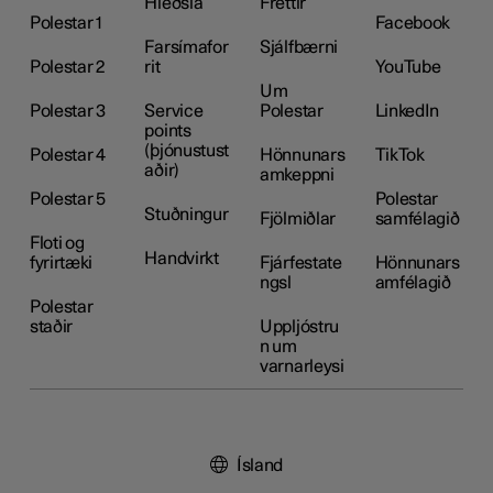
Hleðsla
Fréttir
Polestar 1
Facebook
Farsímafor
Sjálfbærni
Polestar 2
rit
YouTube
Um
Polestar 3
Service
Polestar
LinkedIn
points
(þjónustust
Polestar 4
Hönnunars
TikTok
aðir)
amkeppni
Polestar 5
Polestar
Stuðningur
Fjölmiðlar
samfélagið
Floti og
Handvirkt
fyrirtæki
Fjárfestate
Hönnunars
ngsl
amfélagið
Polestar
staðir
Uppljóstru
n um
varnarleysi
Ísland