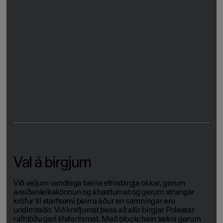
Stuðla að gagnsæi
Fyrir ákveðin áhættuefni, eins og gljástein og kóbalt,
notum við skjalakeðjutækni til að skapa rekjanleika frá
hráefni til fullunnar vöru. Skjalakeðja hefur gjörbylt
sýnileika aðfangakeðjunnar með því að bjóða upp á
óbreytanlega, stafræna og fullkomlega gagnsæja leið til
að rekja efni.
Val á birgjum
Við veljum vandlega beina efnisbirgja okkar, gerum
áreiðanleikakönnun og áhættumat og gerum strangar
kröfur til starfsemi þeirra áður en samningar eru
undirritaðir. Við krefjumst þess að allir birgjar Polestar
rafhlöðu geri lífsferilsmat. Með blockchain tækni gerum