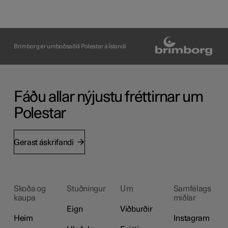
Brimborg er umboðsaðili Polestar á Íslandi
Fáðu allar nýjustu fréttirnar um
Polestar
Gerast áskrifandi
Skoða og
Stuðningur
Um
Samfélags
kaupa
miðlar
Eign
Viðburðir
Heim
Instagram