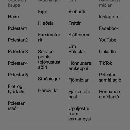
Skoða og
Stuðningur
Um
Samfélags
kaupa
miðlar
Eign
Viðburðir
Heim
Instagram
Hleðsla
Fréttir
Polestar 1
Facebook
Farsímafor
Sjálfbærni
Polestar 2
rit
YouTube
Um
Polestar 3
Service
Polestar
LinkedIn
points
(þjónustust
Polestar 4
Hönnunars
TikTok
aðir)
amkeppni
Polestar 5
Polestar
Stuðningur
Fjölmiðlar
samfélagið
Floti og
Handvirkt
fyrirtæki
Fjárfestate
Hönnunars
ngsl
amfélagið
Polestar
staðir
Uppljóstru
n um
varnarleysi