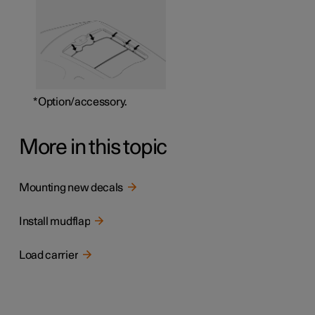
*
Option/accessory.
More in this topic
Mounting new decals
Install mudflap
Load carrier