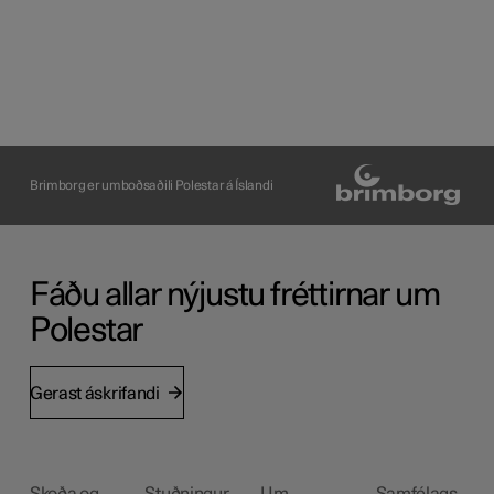
Brimborg er umboðsaðili Polestar á Íslandi
Fáðu allar nýjustu fréttirnar um
Polestar
Gerast áskrifandi