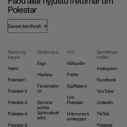
Fáðu allar nýjustu fréttirnar um
Polestar
Gerast áskrifandi
Skoða og
Stuðningur
Um
Samfélags
kaupa
miðlar
Eign
Viðburðir
Heim
Instagram
Hleðsla
Fréttir
Polestar 1
Facebook
Farsímafor
Sjálfbærni
Polestar 2
rit
YouTube
Um
Polestar 3
Service
Polestar
LinkedIn
points
(þjónustust
Polestar 4
Hönnunars
TikTok
aðir)
amkeppni
Polestar 5
Polestar