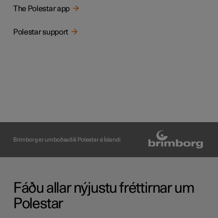
The Polestar app
Polestar support
Brimborg er umboðsaðili Polestar á Íslandi
Fáðu allar nýjustu fréttirnar um
Polestar