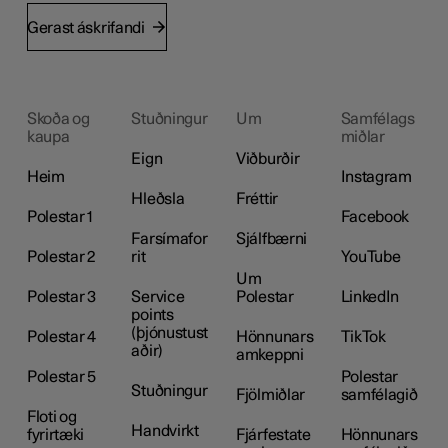
Gerast áskrifandi
Skoða og
Stuðningur
Um
Samfélags
kaupa
miðlar
Eign
Viðburðir
Heim
Instagram
Hleðsla
Fréttir
Polestar 1
Facebook
Farsímafor
Sjálfbærni
Polestar 2
rit
YouTube
Um
Polestar 3
Service
Polestar
LinkedIn
points
(þjónustust
Polestar 4
Hönnunars
TikTok
aðir)
amkeppni
Polestar 5
Polestar
Stuðningur
Fjölmiðlar
samfélagið
Floti og
Handvirkt
fyrirtæki
Fjárfestate
Hönnunars