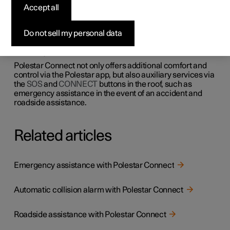
Accept all
Connect
Do not sell my personal data
Polestar Connect can provide extra security and
assistance if you have a puncture, your engine breaks
down or you have an accident.
Polestar Connect not only offers additional comfort and
control via the
Polestar
app, but also auxiliary services via
the
SOS
and
CONNECT
buttons in the roof, such as
emergency assistance in the event of an accident and
roadside assistance.
Related articles
Emergency assistance with Polestar Connect
Automatic collision alarm with Polestar Connect
Roadside assistance with Polestar Connect