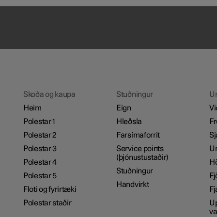
Skoða og kaupa
Stuðningur
U
Heim
Eign
Vi
Polestar 1
Hleðsla
Fr
Polestar 2
Farsímaforrit
Sj
Polestar 3
Service points
Um
(þjónustustaðir)
Polestar 4
H
Stuðningur
Polestar 5
Fj
Handvirkt
Floti og fyrirtæki
Fj
Polestar staðir
Up
va