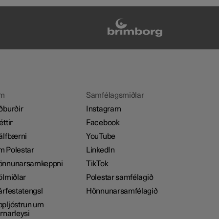
m
Samfélagsmiðlar
ðburðir
Instagram
éttir
Facebook
álfbærni
YouTube
 Polestar
LinkedIn
önnunarsamkeppni
TikTok
ölmiðlar
Polestar samfélagið
árfestatengsl
Hönnunarsamfélagið
pljóstrun um
rnarleysi