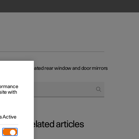
starting of the heated rear window and door mirrors
rformance
site with
 Active
Related articles