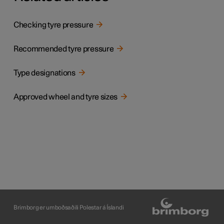
Checking tyre pressure
Recommended tyre pressure
Type designations
Approved wheel and tyre sizes
Brimborg er umboðsaðili Polestar á Íslandi