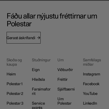
Fáðu allar nýjustu fréttirnar um
Polestar
Gerast áskrifandi
Skoða og
Stuðningur
Um
Samfélags
kaupa
miðlar
Eign
Viðburðir
Heim
Instagram
Hleðsla
Fréttir
Polestar 1
Facebook
Farsímafor
Sjálfbærni
Polestar 2
rit
YouTube
Um
Polestar 3
Service
Polestar
LinkedIn
points