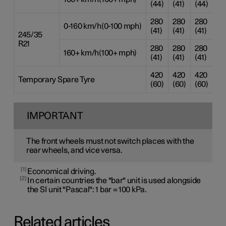
(44)
(41)
(44)
(4
280
280
280
28
0-160 km/h(0-100 mph)
(41)
(41)
(41)
(41
245/35
R21
280
280
280
28
160+ km/h(100+ mph)
(41)
(41)
(41)
(41
420
420
420
42
Temporary Spare Tyre
(60)
(60)
(60)
(6
IMPORTANT
The front wheels must not switch places with the
rear wheels, and vice versa.
1
Economical driving.
2
In certain countries the "bar" unit is used alongside
the SI unit "Pascal": 1 bar = 100 kPa.
Related articles