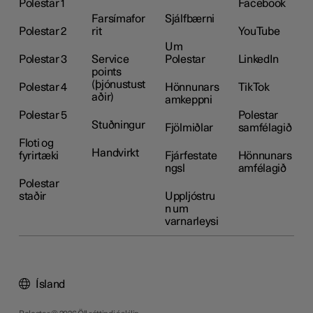
Polestar 1
Facebook
Farsímafor
Sjálfbærni
Polestar 2
rit
YouTube
Um
Polestar 3
Service
Polestar
LinkedIn
points
(þjónustust
Polestar 4
Hönnunars
TikTok
aðir)
amkeppni
Polestar 5
Polestar
Stuðningur
Fjölmiðlar
samfélagið
Floti og
Handvirkt
fyrirtæki
Fjárfestate
Hönnunars
ngsl
amfélagið
Polestar
staðir
Uppljóstru
n um
varnarleysi
Ísland