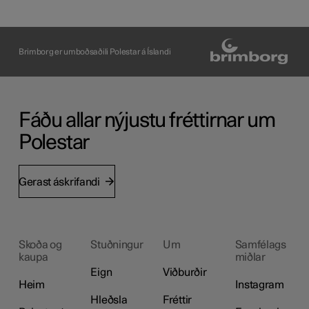
Brimborg er umboðsaðili Polestar á Íslandi
Fáðu allar nýjustu fréttirnar um
Polestar
Gerast áskrifandi
Skoða og
Stuðningur
Um
Samfélags
kaupa
miðlar
Eign
Viðburðir
Heim
Instagram
Hleðsla
Fréttir